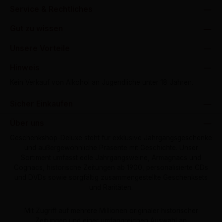
Service & Rechtliches
Gut zu wissen
Unsere Vorteile
Hinweis
Kein Verkauf von Alkohol an Jugendliche unter 18 Jahren.
Sicher Einkaufen
Über uns
Geschenkshop-Deluxe steht für exklusive Jahrgangsgeschenke
und außergewöhnliche Präsente mit Geschichte. Unser
Sortiment umfasst edle Jahrgangsweine, Armagnacs und
Cognacs, historische Zeitungen ab 1900, personalisierte CDs
und DVDs sowie sorgfältig zusammengestellte Geschenksets
und Raritäten.
Mit Zugriff auf mehrere Millionen originaler historischer
Zeitungen und einer umfangreichen Auswahl an