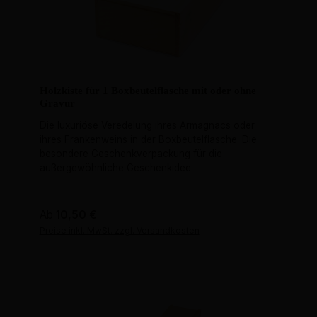
Holzkiste für 1 Boxbeutelflasche mit oder ohne
Gravur
Die luxuriöse Veredelung ihres Armagnacs oder
ihres Frankenweins in der Boxbeutelflasche. Die
besondere Geschenkverpackung für die
außergewöhnliche Geschenkidee.
Regulärer Preis:
Ab
10,50 €
Preise inkl. MwSt. zzgl. Versandkosten