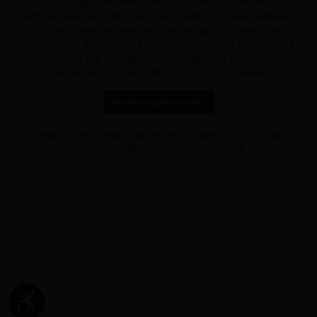
Zeitungen und einer umfangreichen Auswahl an
Jahrgangsweinen und -spirituosen bieten wir Geschenkideen
für besondere Anlässe wie Geburtstage, Jubiläen oder
Firmenfeiern. Ergänzt wird jedes Präsent durch hochwertige
Verpackungen wie Jahrgangstruhen oder edle Holzkisten – für
Geschenke, die nachhaltig in Erinnerung bleiben.
Bestellung widerrufen
Kontakt
Datenschutz
Impressum
Widerrufsrecht
AGB
Versand & Zahlung
Unsere Lieferzeiten
Alle Preise inkl. gesetzl. Mehrwertsteuer zzgl.
Versandkosten
und
ggf. Nachnahmegebühren, wenn nicht anders angegeben.
© 2026 Geschenkshop-Deluxe - Alle Rechte vorbehalten.
Werkzeugleiste anzeigen