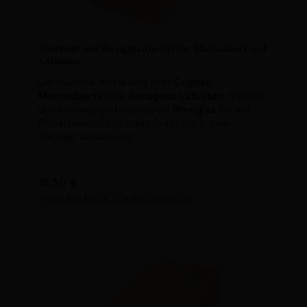
Holzkiste mit Plexiglas-Deckel für Montaubert und
Lafontan
Die luxuriöse Veredelung Ihres
Cognac
Montauberts
oder
Armagnac Lafontan
. Robuste
und hochwertige Holzkiste mit
Plexiglas
Deckel.
Präsentieren Sie ihr edles Geschenk in einer
stilvollen Verpackung!
Regulärer Preis:
15,50 €
Preise inkl. MwSt. zzgl. Versandkosten