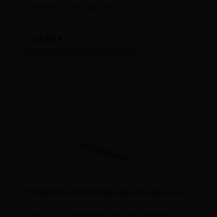
Schenken Sie mit edlen Stil.
Regulärer Preis:
Ab
8,50 €
Preise inkl. MwSt. zzgl. Versandkosten
Holzkiste für ihre DVD Box mit oder ohne Gravur
Die luxuriöse Veredelung ihrer DVD. Elegante und