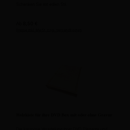
Schenken Sie mit edlen Stil.
Regulärer Preis:
Ab
8,50 €
Preise inkl. MwSt. zzgl. Versandkosten
Holzkiste für ihre DVD Box mit oder ohne Gravur
Die luxuriöse Veredelung ihrer DVD. Elegante und