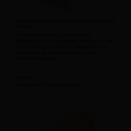
Holzkiste mit Plexiglas-Deckel für Montaubert und
Lafontan
Die luxuriöse Veredelung Ihres
Cognac
Montauberts
oder
Armagnac Lafontan
. Robuste
und hochwertige Holzkiste mit
Plexiglas
Deckel.
Präsentieren Sie ihr edles Geschenk in einer
stilvollen Verpackung!
Regulärer Preis:
15,50 €
Preise inkl. MwSt. zzgl. Versandkosten