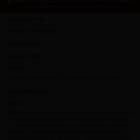
Ich habe die
Datenschutzbestimmungen
zur Kenntnis genommen
und die
AGB
gelesen und bin mit ihnen einverstanden.
*
Service-Hotline
Service & Rechtliches
Gut zu wissen
Unsere Vorteile
Hinweis
Kein Verkauf von Alkohol an Jugendliche unter 18 Jahren.
Sicher Einkaufen
Über uns
Geschenkshop-Deluxe steht für exklusive Jahrgangsgeschenke
und außergewöhnliche Präsente mit Geschichte. Unser
Sortiment umfasst edle Jahrgangsweine, Armagnacs und
Cognacs, historische Zeitungen ab 1900, personalisierte CDs
und DVDs sowie sorgfältig zusammengestellte Geschenksets