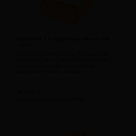
Holzkiste für 1 Boxbeutelflasche mit oder ohne
Gravur
Die luxuriöse Veredelung ihres Armagnacs oder
ihres Frankenweins in der Boxbeutelflasche. Die
besondere Geschenkverpackung für die
außergewöhnliche Geschenkidee.
Regulärer Preis:
Ab
10,50 €
Preise inkl. MwSt. zzgl. Versandkosten