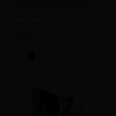
Brandy aus dem Jahre 1972. Eine Rarität der
Superlative des Jahrgangs 1972 in absoluter und
besonders edler Cognac-Qualität. Ein Spitzen-
Produkt abgefüllt vom Hause Dr. Mario Montanaro.
Inhalt:
0.7 Liter
(240,00 € / 1 Liter)
Regulärer Preis:
168,00 €
Preise inkl. MwSt. zzgl. Versandkosten
Seite
Seite
1
2