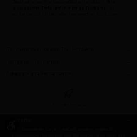
Destillate eines: ihre handwerkliche Herstellung,
ihre
aromatische Tiefe und ihre lange Tradition
– ein
echter Genuss für Liebhaber hochwertiger Spirituosen.
Geschenkshop-Deluxe Top-Produkte
Jahrgangs-Geschenke
Zahlungs- und Versandarten
Schneller Versand
Newsletter
Werkzeugleiste anzeigen
Abonnieren Sie jetzt einfach unseren regelmäßig
erscheinenden Newsletter und Sie werden stets unter den