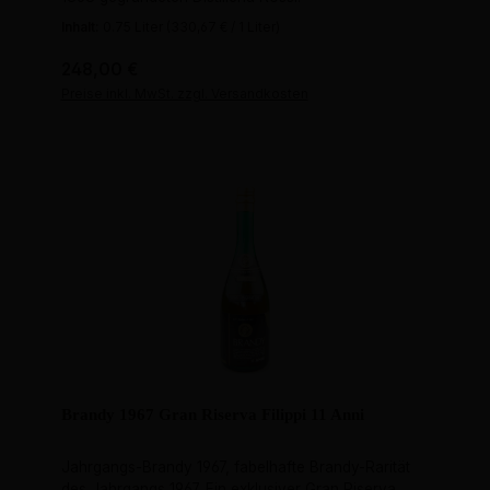
Inhalt:
0.75 Liter
(330,67 € / 1 Liter)
Regulärer Preis:
248,00 €
Preise inkl. MwSt. zzgl. Versandkosten
Brandy 1967 Gran Riserva Filippi 11 Anni
Jahrgangs-Brandy 1967, fabelhafte Brandy-Rarität
des Jahrgangs 1967. Ein exklusiver Gran Riserva