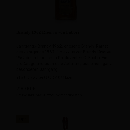
Brandy 1962 Riserva von Fabbri
Jahrgangs-Brandy
1962
, erlesene Brandy-Rarität
des Jahrgangs
1962
. Ein exklusiver Brandy Riserva
1962 des ruhmreichen Produzenten G. Fabbri. Eine
großartige und auch edle Abfüllung aus einem ganz
besonderen Jahrgang.
Inhalt:
0.75 Liter
(290,67 € / 1 Liter)
Regulärer Preis:
218,00 €
Preise inkl. MwSt. zzgl. Versandkosten
Tipp