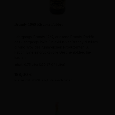
Brandy 1969 Riserva Fabbri
Jahrgangs-Brandy 1969, erlesene Brandy-Rarität
des Jahrgangs 1969. Ein exklusiver Brandy distillato
di vino 1969 des ruhmreichen Produzenten G.
Fabbri. Eine eindrucksvolle Geschenk-Idee, hier
kaufen.
Inhalt:
0.75 Liter
(250,67 € / 1 Liter)
Regulärer Preis:
188,00 €
Preise inkl. MwSt. zzgl. Versandkosten