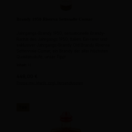
Brandy 1950 Riserva Settenalle Comar
Jahrgangs-Brandy 1950, sensationelle Brandy-
Rarität des Jahrgangs 1950, Italien. Ein rarer und
exklusiver Jahrgangs-Brandy Old Brandy Riserva
Settennale Comar, ein Brandy der aller höchsten
Qualitätsstufe, unser Tipp!
Inhalt:
1 l
Regulärer Preis:
448,00 €
Preise inkl. MwSt. zzgl. Versandkosten
Tipp