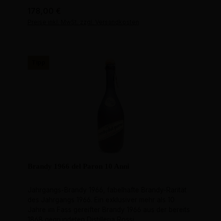
Regulärer Preis:
178,00 €
Preise inkl. MwSt. zzgl. Versandkosten
Tipp
Brandy 1966 del Paron 10 Anni
Jahrgangs-Brandy 1966, fabelhafte Brandy-Rarität
des Jahrgangs 1966. Ein exklusiver mehr als 10
Jahre im Fass gereifter Brandy 1966 aus der bereits
1868 gegründeten Distilleria Rossi.