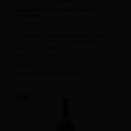
Brandy 1968 Riserva Vessope Antoniazzi
Goldmedaille
Jahrgangs-Brandy 1968, fabelhafte Brandy-Rarität
des Jahrgangs 1968. Ein exklusiver mit der
Goldmedaille prämierter Brandy Riserva 1968 aus
der seit dem Jahr 1881 existenten Brennerei
Antoniazzi. Top-Empfehlung!
Inhalt:
0.75 Liter
(264,00 € / 1 Liter)
Regulärer Preis:
198,00 €
Preise inkl. MwSt. zzgl. Versandkosten
Tipp