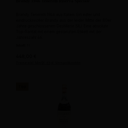
Brandy 1946 Tenerelli Riserva Speciale
Brandy Tenerelli 1946 aus Italien. Ein edler und
eindrucksvoller Brandy aus der leider Mitte der 80er
Jahre geschlossenen Destillerie SILI. Eine absolute
Top-Rarität mit einem gestanzten Etikett mit der
Jahreszahl 46.
Inhalt:
1 l
Regulärer Preis:
448,00 €
Preise inkl. MwSt. zzgl. Versandkosten
Tipp