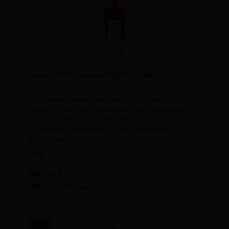
Cognac 1979 Maxime Trijol Fins Bois
Jahrgangs-Cognac Maxime Trijol Vintage 1979,
limitierte Serie eines exklusiven und einzigartigen
Cognacs. Struktur, Geschmack und Aroma sind
wunderbar ausbalanciert. Hinzu kommt ein
außerordentlich langer Abgang.
Inhalt:
0.7 Liter
(311,43 € / 1 Liter)
Regulärer Preis:
218,00 €
Preise inkl. MwSt. zzgl. Versandkosten
Tipp