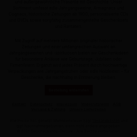
und außergewöhnliche Präsente mit Geschichte. Unser
Sortiment umfasst edle Jahrgangsweine, Armagnacs und
Cognacs, historische Zeitungen ab 1900, personalisierte CDs
und DVDs sowie sorgfältig zusammengestellte Geschenksets
und Raritäten.
Mit Zugriff auf mehrere Millionen originaler historischer
Zeitungen und einer umfangreichen Auswahl an
Jahrgangsweinen und -spirituosen bieten wir Geschenkideen
für besondere Anlässe wie Geburtstage, Jubiläen oder
Firmenfeiern. Ergänzt wird jedes Präsent durch hochwertige
Verpackungen wie Jahrgangstruhen oder edle Holzkisten – für
Geschenke, die nachhaltig in Erinnerung bleiben.
Bestellung widerrufen
Kontakt
Datenschutz
Impressum
Widerrufsrecht
AGB
Versand & Zahlung
Unsere Lieferzeiten
Alle Preise inkl. gesetzl. Mehrwertsteuer zzgl.
Versandkosten
und
ggf. Nachnahmegebühren, wenn nicht anders angegeben.
© 2026 Geschenkshop-Deluxe - Alle Rechte vorbehalten.