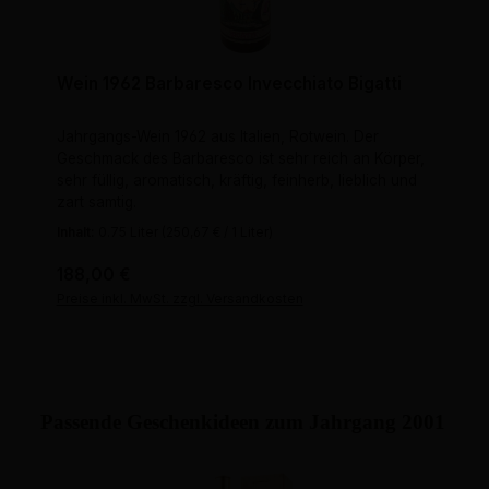
Wein 1962 Barbaresco Invecchiato Bigatti
Jahrgangs-Wein 1962 aus Italien, Rotwein. Der
Geschmack des Barbaresco ist sehr reich an Körper,
sehr füllig, aromatisch, kräftig, feinherb, lieblich und
zart samtig.
Inhalt:
0.75 Liter
(250,67 € / 1 Liter)
Regulärer Preis:
188,00 €
Preise inkl. MwSt. zzgl. Versandkosten
Passende Geschenkideen zum Jahrgang 2001