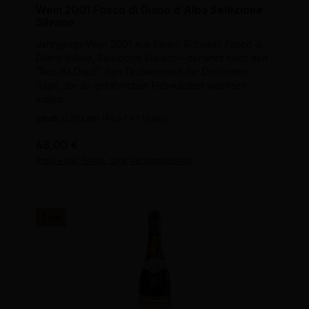
Wein 2001 Fosco di Diano d´Alba Selezione
Silvano
Jahrgangs-Wein 2001 aus Italien, Rotwein. Fosco di
Diano d'Alba, Selezione Silvano – benannt nach den
"Ros da Diaul", den Teufelsrosen der Dolomiten-
Sage, die an gefährlichen Felswänden wachsen
sollen.
Inhalt:
0.75 Liter
(90,67 € / 1 Liter)
Regulärer Preis:
68,00 €
Preise inkl. MwSt. zzgl. Versandkosten
Tipp