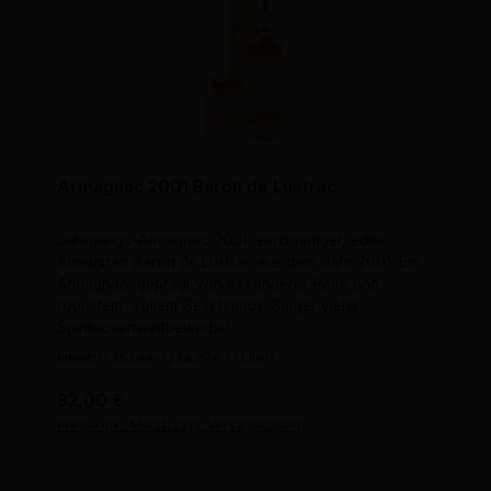
Armagnac 2001 Baron de Lustrac
Jahrgangs-Armagnac 2001, einzigartiger, edler
Armagnac Baron de Lustrac aus dem Jahr 2001. Ein
Armagnac, geprägt von besonderer Reife und
robustem, vollem Geschmack. Sieger vieler
Spirituosenwettbewerbe!
Inhalt:
0.35 Liter
(234,29 € / 1 Liter)
Regulärer Preis:
82,00 €
Preise inkl. MwSt. zzgl. Versandkosten