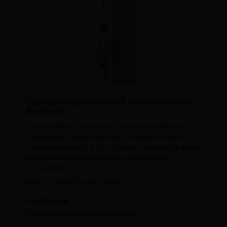
Die Flaschenpost DELUXE mit persönlicher
Nachricht
Geschenkidee Flaschenpost, gefüllt mit Weinberg-
Pfirsichlikör, Trester oder Korn. Geliefert in einer
mundgeblasenen 0,5 Liter Flasche, veredelt mit einem
kirschroten Siegelstempel für das benötigte
Wunschjahr.
Inhalt:
0.5 Liter
(104,00 € / 1 Liter)
Regulärer Preis:
Ab
52,00 €
Preise inkl. MwSt. zzgl. Versandkosten