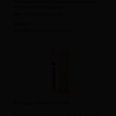
Flaschenform mit edlen Sektkorkenverschluss. Ein
Bier komplex und ausgewogen!
Inhalt:
0.75 Liter
(46,40 € / 1 Liter)
Regulärer Preis:
34,80 €
Preise inkl. MwSt. zzgl. Versandkosten
Die Zigarrenflasche DELUXE
Geschenkidee Zigarrenflasche, gefüllt mit Weinberg-