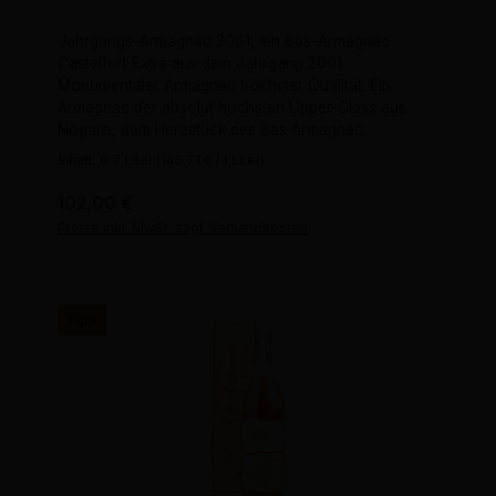
Jahrgangs-Armagnac 2001, ein Bas-Armagnac
Castelfort Extra aus dem Jahrgang 2001.
Monumentaler Armagnac höchster Qualität. Ein
Armagnac der absolut höchsten Upper-Class aus
Nogaro, dem Herzstück des Bas Armagnac.
Inhalt:
0.7 Liter
(145,71 € / 1 Liter)
Regulärer Preis:
102,00 €
Preise inkl. MwSt. zzgl. Versandkosten
Tipp