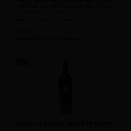
Riserva muss der Wein strengeren Produktionsregeln
entsprechen, einschließlich einer längeren Reifezeit
von mindestens 24 Monaten.
Inhalt:
0.75 Liter
(130,67 € / 1 Liter)
Regulärer Preis:
98,00 €
Preise inkl. MwSt. zzgl. Versandkosten
Tipp
Wein 2001 Rubrato dei Feudi di San Gregorio