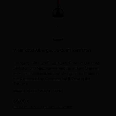
Wein 2001 Albergaccio Conti Serristori
Jahrgangs-Wein 2001 aus Italien, Rotwein. Die Conti
Serristori und Macchiavelli sind die adligen Urahnen
eines der traditionsreichsten Weingüter im Chianti in
der Gemeinde San Casciano Val di Pesa in der
Toskana.
Inhalt:
0.75 Liter
(90,67 € / 1 Liter)
Regulärer Preis:
68,00 €
Preise inkl. MwSt. zzgl. Versandkosten