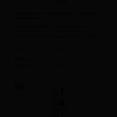
Armagnac 2001 Bas-Armagnac Chateau de
Bordeneuve
Jahrgangs-Armagnac 2001, ein unglaublich
exklusiver und edler Armagnac aus dem Jahre 2001
in streng limitierter Auflage aus dem Bas-Armagnac.
Für die Genießer des Außergewöhnlichen.
Inhalt:
0.7 Liter
(168,57 € / 1 Liter)
Regulärer Preis:
118,00 €
Preise inkl. MwSt. zzgl. Versandkosten
Tipp