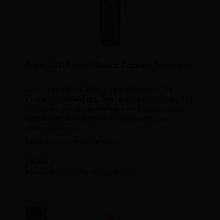
Wein 2001 Syrah Il Bosco Cortona Tenimenti
Jahrgangs-Wein 2001 aus Italien, Rotwein. Das
eindrucksvolle Weingut Tenimenti Alessandro aus Val
di Chiana hat sich vor allem auf die Rebsorte Syrah
spezialisiert. Das Ergebnis sind grandiose und
kraftvolle Weine.
Inhalt:
0.75 Liter
(130,67 € / 1 Liter)
Regulärer Preis:
98,00 €
Preise inkl. MwSt. zzgl. Versandkosten
Tipp