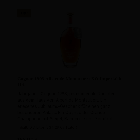
Tipp
Cognac 1993 Albert de Montaubert XO Imperial in
HK
Jahrgangs-Cognac 1993, phänomenale Raritäten
aus dem Haus von Albert de Montaubert. Ein
erlesenes Jubiläums-Geschenk für einen ganz
besonderen Anlass. Ein Cognac der Grande
Champagne mit Siegel, Banderole und Zertifikat.
Inhalt:
0.7 Liter
(234,29 € / 1 Liter)
Regulärer Preis:
164,00 €