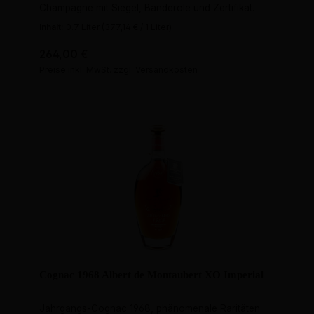
Champagne mit Siegel, Banderole und Zertifikat.
Inhalt:
0.7 Liter
(377,14 € / 1 Liter)
Regulärer Preis:
264,00 €
Preise inkl. MwSt. zzgl. Versandkosten
Cognac 1968 Albert de Montaubert XO Imperial
Jahrgangs-Cognac 1968, phänomenale Raritäten