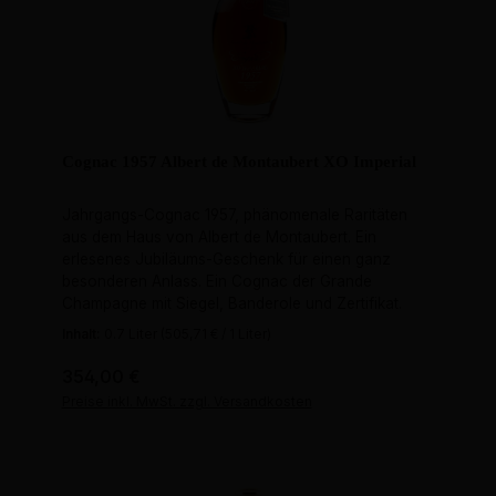
Cognac 1957 Albert de Montaubert XO Imperial
Jahrgangs-Cognac 1957, phänomenale Raritäten
aus dem Haus von Albert de Montaubert. Ein
erlesenes Jubiläums-Geschenk für einen ganz
besonderen Anlass. Ein Cognac der Grande
Champagne mit Siegel, Banderole und Zertifikat.
Inhalt:
0.7 Liter
(505,71 € / 1 Liter)
Regulärer Preis:
354,00 €
Preise inkl. MwSt. zzgl. Versandkosten