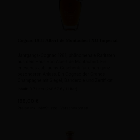
Cognac 1981 Albert de Montaubert XO Imperial
Jahrgangs-Cognac 1981, phänomenale Raritäten
aus dem Haus von Albert de Montaubert. Ein
erlesenes Jubiläums-Geschenk für einen ganz
besonderen Anlass. Ein Cognac der Grande
Champagne mit Siegel, Banderole und Zertifikat.
Inhalt:
0.7 Liter
(268,57 € / 1 Liter)
Regulärer Preis:
188,00 €
Preise inkl. MwSt. zzgl. Versandkosten