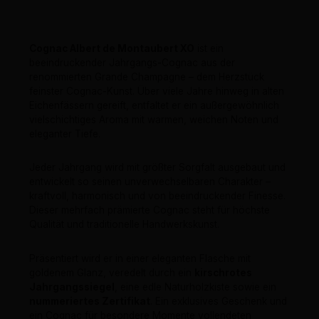
Cognac Albert de Montaubert XO
ist ein
beeindruckender Jahrgangs-Cognac aus der
renommierten Grande Champagne – dem Herzstück
feinster Cognac-Kunst. Über viele Jahre hinweg in alten
Eichenfässern gereift, entfaltet er ein außergewöhnlich
vielschichtiges Aroma mit warmen, weichen Noten und
eleganter Tiefe.
Jeder Jahrgang wird mit größter Sorgfalt ausgebaut und
entwickelt so seinen unverwechselbaren Charakter –
kraftvoll, harmonisch und von beeindruckender Finesse.
Dieser mehrfach prämierte Cognac steht für höchste
Qualität und traditionelle Handwerkskunst.
Präsentiert wird er in einer eleganten Flasche mit
goldenem Glanz, veredelt durch ein
kirschrotes
Jahrgangssiegel
, eine edle Naturholzkiste sowie ein
nummeriertes Zertifikat
. Ein exklusives Geschenk und
ein Cognac für besondere Momente vollendeten