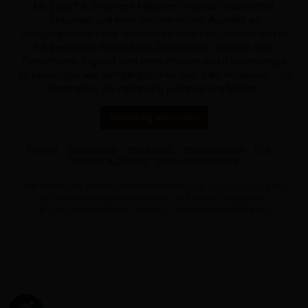
Mit Zugriff auf mehrere Millionen originaler historischer
Zeitungen und einer umfangreichen Auswahl an
Jahrgangsweinen und -spirituosen bieten wir Geschenkideen
für besondere Anlässe wie Geburtstage, Jubiläen oder
Firmenfeiern. Ergänzt wird jedes Präsent durch hochwertige
Verpackungen wie Jahrgangstruhen oder edle Holzkisten – für
Geschenke, die nachhaltig in Erinnerung bleiben.
Bestellung widerrufen
Kontakt
Datenschutz
Impressum
Widerrufsrecht
AGB
Versand & Zahlung
Unsere Lieferzeiten
Alle Preise inkl. gesetzl. Mehrwertsteuer zzgl.
Versandkosten
und
ggf. Nachnahmegebühren, wenn nicht anders angegeben.
© 2026 Geschenkshop-Deluxe - Alle Rechte vorbehalten.
Werkzeugleiste anzeigen