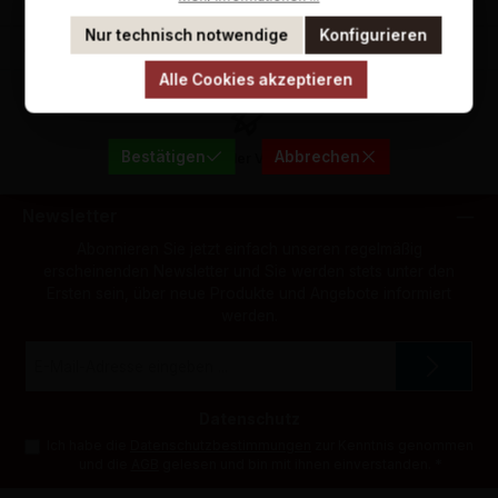
Jahrgangs-Geschenke
Nur technisch notwendige
Konfigurieren
Zahlungs- und Versandarten
Hiermit bestätige ich, dass ich mindestens 18
Jahre alt bin.
Alle Cookies akzeptieren
Bestätigen
Abbrechen
Schneller Versand
Newsletter
Abonnieren Sie jetzt einfach unseren regelmäßig
erscheinenden Newsletter und Sie werden stets unter den
Ersten sein, über neue Produkte und Angebote informiert
werden.
E-
Mail-
Adresse
*
Datenschutz
Ich habe die
Datenschutzbestimmungen
zur Kenntnis genommen
und die
AGB
gelesen und bin mit ihnen einverstanden.
*