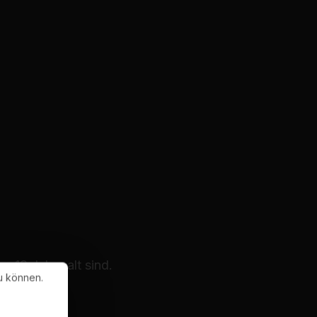
 18 Jahre alt sind.
u können.