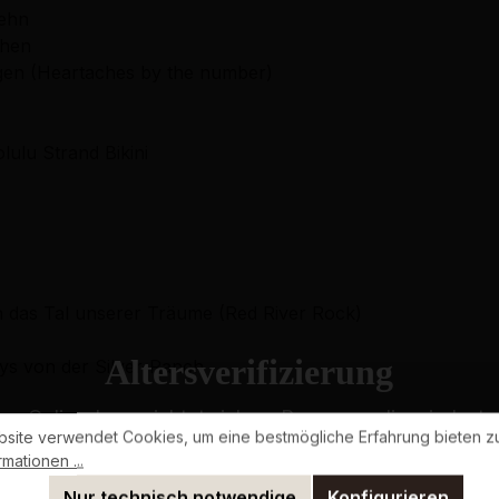
gehn
ehen
rgen (Heartaches by the number)
lulu Strand Bikini
g
n das Tal unserer Träume (Red River Rock)
Altersverifizierung
oys von der Silver-Ranch
s Onlineshops richtet sich an Personen, die mindestens
site verwendet Cookies, um eine bestmögliche Erfahrung bieten z
Bitte bestätigen Sie Ihr Alter, um fortzufahren.
mationen ...
ch so gern verwöhnen
Nur technisch notwendige
Konfigurieren