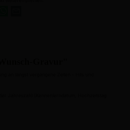
kt weiterempfehlen:
t Wunsch-Gravur"
ung an längst vergangene Zeiten - Hits und
oder Jahreszahl (Kennenlerndatum, Hochzeitstag