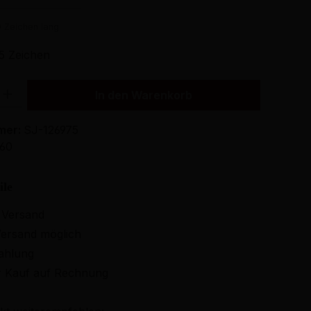
0 Zeichen lang
5 Zeichen
Gib den gewünschten Wert ein oder benutze die Schaltflächen um die Anzahl
In den Warenkorb
mer:
SJ-126975
960
ile
 Versand
ersand möglich
ahlung
 Kauf auf Rechnung