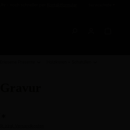
Uhr - noch schneller per
Kontaktformular
Service/Hilfe
Erlesene Präsente
Holzkisten + Schatullen
-Gravur
€
*
St. zzgl. Versandkosten