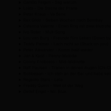
► Camillo Felgen - Sag warum
► Lolita - Die Sterne der Prärie
► Peter Kraus - Va Bene
► Rex Gildo - Sieben Wochen nach Bombay
► Caterina Valente - Einen Ring mit zwei blutrot
► Ivo Robic - Muli-Song
► Lou van Burg - Freunde fürs Leben (Down by 
► Teddy Palmer - Lach nicht so (Stuck on you)
► Peter Alexander - Komm bald wieder
► Jan & Kjeld - Penny-Melodie
► Conny Froboess - Midi-Midinette
► Ralf Paulsen - Tränen in deinen Augen (Chi-C
► Bobbejaan - Ich steh an der Bar und habe kei
► Regento Stars - Leila
► Freddy Quinn - Weit ist der Weg
► Detlef Engel - Mr. Blue.