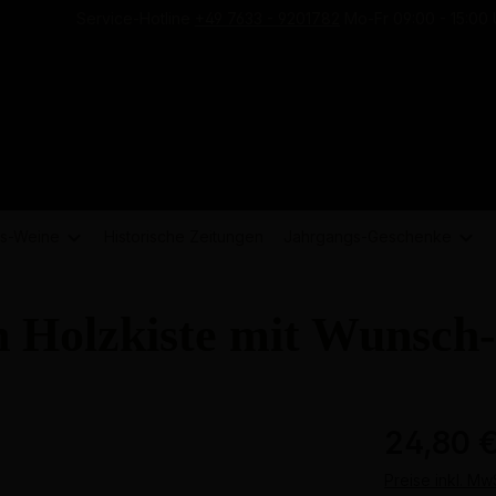
Service-Hotline
+49 7633 - 9201782
Mo-Fr 09:00 - 15:00 
s-
Weine
Historische Zeitungen
Jahrgangs-
Geschenke
n Holzkiste mit Wunsch
24,80 
Preise inkl. Mw