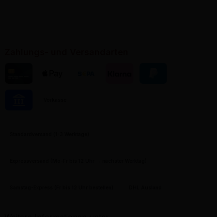
Zahlungs- und Versandarten
Kreditkarte
Apple Pay
Banktransfer
Klarna
PayPal
Vorkasse
Pay by Bank
Standardversand (1-3 Werktage)
Expressversand (Mo–Fr bis 12 Uhr → nächster Werktag)
Samstag-Express (Fr bis 12 Uhr bestellen)
DHL Ausland
Weitere Informationen unter