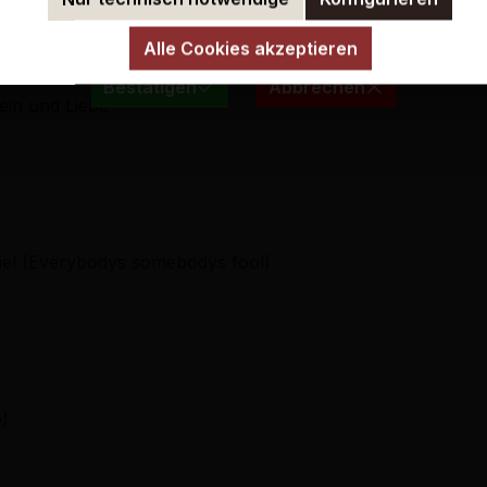
ermit bestätige ich, dass ich mindestens 18 Jahre alt b
Alle Cookies akzeptieren
n
Bestätigen
Abbrechen
hein und Liebe
Spiel (Everybodys somebodys fool)
o)