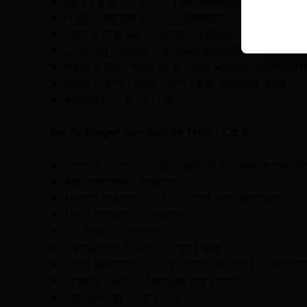
► Billy Vaughn - Unter dem Doppeladler
Hi
► Hula-Hawaiians - Hilo-Marsch
► Jimmy Makulis - Nachts in Rom
► Caterina Valente - Rosalie, musst nicht weine
► Alice & Ellen Kessler & Peter Kraus - Mondsc
► René Carol - Kein Land kann schöner sein
► Western-Trio - El Paso
Die Schlager des Jahres 1960 -
CD 2:
► Connie Francis - Die Liebe ist ein seltsames 
► Will Brandes - Marina
► Melina Mercouri - Ein Schiff wird kommen
► Leo Leandros - Mustafa
► Ivo Robic - Morgen
► Jacqueline Boyer - Tom Pillibi
► Gerd Böttcher - Ich komme wieder (O sole mi
► Freddy Quinn - Melodie der Nacht
► Jan & Kjeld - Banjo Boy