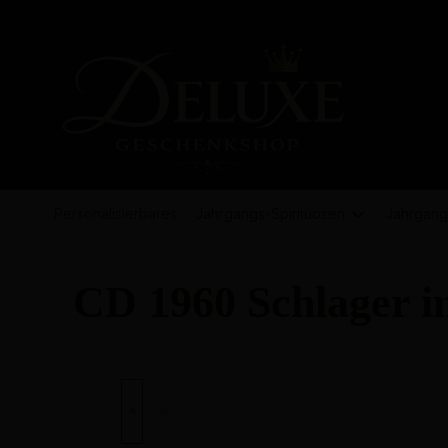
springen
Zur Hauptnavigation springen
Personalisierbares
Jahrgangs-
Spirituosen
Jahrgang
CD 1960 Schlager i
Bildergalerie überspringen