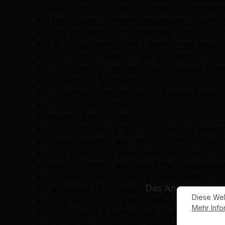
► Heidi Brühl - Wir wollen niemals auseinander
► Freddy Quinn - Irgendwann gibts ein Wieders
► Peter Alexander - Ich zähle täglich meine So
► Lolita - Seemann (Deine Heimat ist das Meer)
► Vico Torriani - Kalkutta liegt am Ganges
► Club Honolulu - Itsy Bitsy Teenie Weenie Hono
► Ted Herold - Moonlight
► Gus Backus - Brauner Bär und weiße Taube
► Corry Brokken - Milord
► Regento Stars - Lugano
► Conny Froboess & Rex Gildo - Yes, my darlin
► Friedel Hensch & die Cyprys - Komm zurück i
► Peter Kraus - Alle Mädchen wollen küssen
► Angèle Durand & die Nilsen Bros. - Die Cowb
► Ivo Robic - Mit 17 fängt das Leben erst an
Das Angebot unsere
► Jan & Kjeld - Tingelingeling, mein Banjo singt
Diese Web
► Trude Herr - Ich will keine Schokolade
Mehr Infor
► Lou van Burg & Barbara Kist - Ich möchte Di