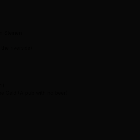
en Steinen
the riverside)
hi)
ne Geld (A pub with no beer)