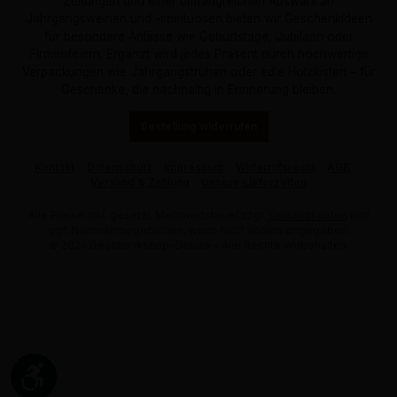
Zeitungen und einer umfangreichen Auswahl an
Jahrgangsweinen und -spirituosen bieten wir Geschenkideen
für besondere Anlässe wie Geburtstage, Jubiläen oder
Firmenfeiern. Ergänzt wird jedes Präsent durch hochwertige
Verpackungen wie Jahrgangstruhen oder edle Holzkisten – für
Geschenke, die nachhaltig in Erinnerung bleiben.
Bestellung widerrufen
Kontakt
Datenschutz
Impressum
Widerrufsrecht
AGB
Versand & Zahlung
Unsere Lieferzeiten
Alle Preise inkl. gesetzl. Mehrwertsteuer zzgl.
Versandkosten
und
ggf. Nachnahmegebühren, wenn nicht anders angegeben.
© 2026 Geschenkshop-Deluxe - Alle Rechte vorbehalten.
Werkzeugleiste anzeigen