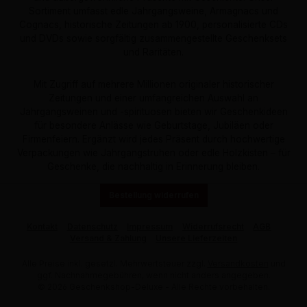
Sortiment umfasst edle Jahrgangsweine, Armagnacs und
Cognacs, historische Zeitungen ab 1900, personalisierte CDs
und DVDs sowie sorgfältig zusammengestellte Geschenksets
und Raritäten.
Mit Zugriff auf mehrere Millionen originaler historischer
Zeitungen und einer umfangreichen Auswahl an
Jahrgangsweinen und -spirituosen bieten wir Geschenkideen
für besondere Anlässe wie Geburtstage, Jubiläen oder
Firmenfeiern. Ergänzt wird jedes Präsent durch hochwertige
Verpackungen wie Jahrgangstruhen oder edle Holzkisten – für
Geschenke, die nachhaltig in Erinnerung bleiben.
Bestellung widerrufen
Kontakt
Datenschutz
Impressum
Widerrufsrecht
AGB
Versand & Zahlung
Unsere Lieferzeiten
Alle Preise inkl. gesetzl. Mehrwertsteuer zzgl.
Versandkosten
und
ggf. Nachnahmegebühren, wenn nicht anders angegeben.
© 2026 Geschenkshop-Deluxe - Alle Rechte vorbehalten.