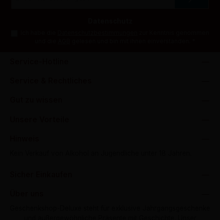
Adresse
*
Datenschutz
Ich habe die
Datenschutzbestimmungen
zur Kenntnis genommen
und die
AGB
gelesen und bin mit ihnen einverstanden.
*
Service-Hotline
Service & Rechtliches
Gut zu wissen
Unsere Vorteile
Hinweis
Kein Verkauf von Alkohol an Jugendliche unter 18 Jahren.
Sicher Einkaufen
Über uns
Geschenkshop-Deluxe steht für exklusive Jahrgangsgeschenke
und außergewöhnliche Präsente mit Geschichte. Unser