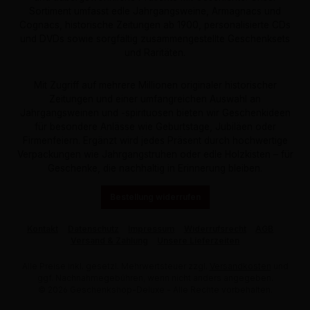
Sortiment umfasst edle Jahrgangsweine, Armagnacs und
Cognacs, historische Zeitungen ab 1900, personalisierte CDs
und DVDs sowie sorgfältig zusammengestellte Geschenksets
und Raritäten.
Mit Zugriff auf mehrere Millionen originaler historischer
Zeitungen und einer umfangreichen Auswahl an
Jahrgangsweinen und -spirituosen bieten wir Geschenkideen
für besondere Anlässe wie Geburtstage, Jubiläen oder
Firmenfeiern. Ergänzt wird jedes Präsent durch hochwertige
Verpackungen wie Jahrgangstruhen oder edle Holzkisten – für
Geschenke, die nachhaltig in Erinnerung bleiben.
Bestellung widerrufen
Kontakt
Datenschutz
Impressum
Widerrufsrecht
AGB
Versand & Zahlung
Unsere Lieferzeiten
Alle Preise inkl. gesetzl. Mehrwertsteuer zzgl.
Versandkosten
und
ggf. Nachnahmegebühren, wenn nicht anders angegeben.
© 2026 Geschenkshop-Deluxe - Alle Rechte vorbehalten.