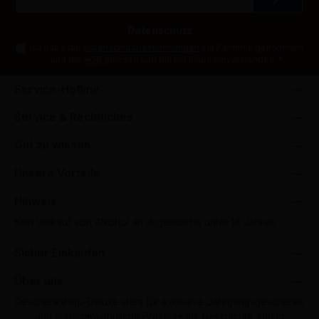
Adresse
*
Datenschutz
Ich habe die
Datenschutzbestimmungen
zur Kenntnis genommen
und die
AGB
gelesen und bin mit ihnen einverstanden.
*
Service-Hotline
Service & Rechtliches
Gut zu wissen
Unsere Vorteile
Hinweis
Kein Verkauf von Alkohol an Jugendliche unter 18 Jahren.
Sicher Einkaufen
Über uns
Geschenkshop-Deluxe steht für exklusive Jahrgangsgeschenke
und außergewöhnliche Präsente mit Geschichte. Unser