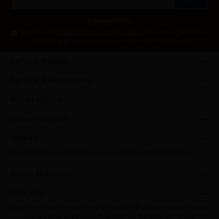
Adresse
*
Datenschutz
Ich habe die
Datenschutzbestimmungen
zur Kenntnis genommen
und die
AGB
gelesen und bin mit ihnen einverstanden.
*
Service-Hotline
Service & Rechtliches
Gut zu wissen
Unsere Vorteile
Hinweis
Kein Verkauf von Alkohol an Jugendliche unter 18 Jahren.
Sicher Einkaufen
Über uns
Geschenkshop-Deluxe steht für exklusive Jahrgangsgeschenke
und außergewöhnliche Präsente mit Geschichte. Unser