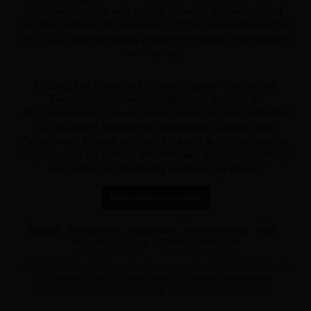
Sortiment umfasst edle Jahrgangsweine, Armagnacs und
Cognacs, historische Zeitungen ab 1900, personalisierte CDs
und DVDs sowie sorgfältig zusammengestellte Geschenksets
und Raritäten.
Mit Zugriff auf mehrere Millionen originaler historischer
Zeitungen und einer umfangreichen Auswahl an
Jahrgangsweinen und -spirituosen bieten wir Geschenkideen
für besondere Anlässe wie Geburtstage, Jubiläen oder
Firmenfeiern. Ergänzt wird jedes Präsent durch hochwertige
Verpackungen wie Jahrgangstruhen oder edle Holzkisten – für
Geschenke, die nachhaltig in Erinnerung bleiben.
Bestellung widerrufen
Kontakt
Datenschutz
Impressum
Widerrufsrecht
AGB
Versand & Zahlung
Unsere Lieferzeiten
Alle Preise inkl. gesetzl. Mehrwertsteuer zzgl.
Versandkosten
und
ggf. Nachnahmegebühren, wenn nicht anders angegeben.
© 2026 Geschenkshop-Deluxe - Alle Rechte vorbehalten.