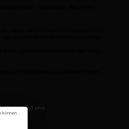
eburtsjahr oder Jubiläumsjahr
1982
finden
s des Jahres als Geschenk noch persönlicher zu
, was wir am Ende auf Ihre Holzbox gravieren.
he Worte, eine besondere Botschaft oder durch
ten, zur Hochzeit oder zum Jubiläum. Hiermit
 18 Jahre alt sind.
u können.