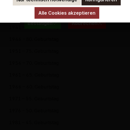
ermit bestätige ich, dass ich mindestens 18 Jahre alt b
Jahrgangs-Geschenke
Alle Cookies akzeptieren
1936 – 90. Geburtstag
Bestätigen
Abbrechen
1941 – 85. Geburtstag
1946 – 80. Geburtstag
1951 – 75. Geburtstag
1956 – 70. Geburtstag
1961 – 65. Geburtstag
1966 – 60. Geburtstag
1971 – 55. Geburtstag
1976 – 50. Geburtstag
1981 – 45. Geburtstag