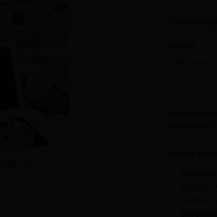
Sofort verfügb
ausw
Gravur
mit Gravur
Produkt Anzahl: 
Produktnum
Jahrgang:
1
Unsere Vorte
Schneller
Express-V
Sichere Z
Bequemer