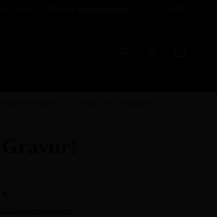
Uhr - noch schneller per
Kontaktformular
Service/Hilfe
Erlesene Präsente
Holzkisten + Schatullen
 Gravur!
€
*
St. zzgl. Versandkosten