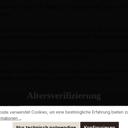
räsente für das Jahr
1982
, den Jahrgang
1982
sowie das G
luxe.
ermaschine haben Sie jetzt die Möglichkeit, die Musik-Hit
 zur besonderen, persönlichen Botschaft. Sie entscheiden
schenk und können zusätzlich noch durch liebe, persönlic
Holzschatulle, mit Einzigartigkeit glänzen.
gnet sich zu jedem Anlass. Ob zum Geburtstag, zu Weihnach
en der Beschenkte so schnell nicht vergessen wird.
Altersverifizierung
s Onlineshops richtet sich an Personen, die mindestens
site verwendet Cookies, um eine bestmögliche Erfahrung bieten z
Bitte bestätigen Sie Ihr Alter, um fortzufahren.
mationen ...
Nur technisch notwendige
Konfigurieren