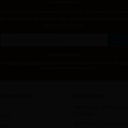
 Sie jetzt einfach unseren regelmäßig erscheinenden New
den stets unter den Ersten sein, über neue Produkte und 
informiert werden.
E-
Mail-
Adresse
*
Datenschutz
 die
Datenschutzbestimmungen
zur Kenntnis genommen und die
AG
bin mit ihnen einverstanden.
*
& Rechtliches
Gut zu wissen
Weißweine - Rebsorten 
Trauben
chutz
Rotweine - Trauben und
sum