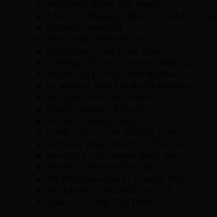
► Adam Ant - Goody Two Shoes
► A Flock Of Seagulls - Wishing I Had A Photo
► Odyssey - Inside Out
► Haircut 100 - Fantastic Day
► Evelyn King - Love Come Down
► H. Fantayzee - John Wayne Is Big Leggy
► Men At Work - Who Can It Be Now ?
► Air Supply - Even The Nights Are Better
► Kids From Fame - Hi-Fidelity
► Shakin, Stevens - Oh Julie
► Kiki Dee - Perfect Timing
► Cheap Trick - If You Want My Love
► Bow Wow Wow - Go Wild In The Country
► Bucks Fizz - My Camera Never Lies
► Journey - Who's Crying Now
► The Psychedelic Furs - Love My Way
► Hall & Oates - I Can't Go For That
► Japan - I Second That Emotion