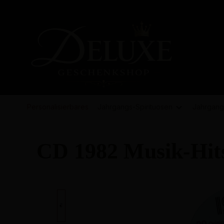
springen
Zur Hauptnavigation springen
Personalisierbares
Jahrgangs-
Spirituosen
Jahrgang
CD 1982 Musik-Hits
Bildergalerie überspringen