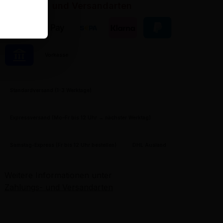
in.
Zahlungs- und Versandarten
Kreditkarte
Apple Pay
Banktransfer
Klarna
PayPal
Vorkasse
Pay by Bank
Standardversand (1-3 Werktage)
Expressversand (Mo–Fr bis 12 Uhr → nächster Werktag)
Samstag-Express (Fr bis 12 Uhr bestellen)
DHL Ausland
Weitere Informationen unter
Zahlungs- und Versandarten