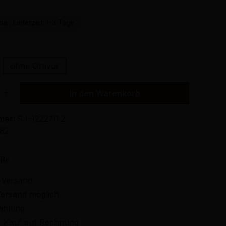
ar, Lieferzeit: 1-3 Tage
ählen
ohne Gravur
Gib den gewünschten Wert ein oder benutze die Schaltflächen um die Anzahl
In den Warenkorb
mer:
SJ-122270.2
982
ile
 Versand
ersand möglich
ahlung
 Kauf auf Rechnung