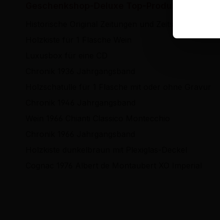
Hi
Geschenkshop-Deluxe Top-Produkte
Historische Original Zeitungen und Zeitschriften
Holzkiste für 1 Flasche Wein
Luxusbox für eine CD
Chronik 1936 Jahrgangsband
Holzschatulle für 1 Flasche mit oder ohne Gravur
Chronik 1946 Jahrgangsband
Wein 1966 Chianti Classico Montecchio
Chronik 1966 Jahrgangsband
Holzkiste dunkelbraun mit Plexiglas-Deckel
Cognac 1976 Albert de Montaubert XO Imperial