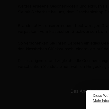
Weitere erlesene Geschenkideen und exklusive P
Sie mit Sicherheit bei uns, dem Geschenkshop De
Brandneu! Mit unserer neuen, hochwertigen Gravi
verpacken. Vom klassischen Glückwunsch bis hin
So verschenken Sie Ihren Liebsten ein edles Ge
den klassischen Glückwunsch, eingraviert auf der 
Dieses originelle und zugleich edle Geschenk ei
verschenken Sie stets einen wahren Hingucker, d
Das Angebot unsere
Diese Web
Mehr Infor