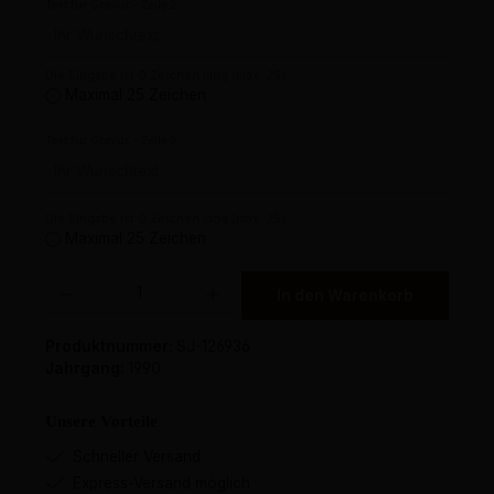
Text für Gravur - Zeile 2
Die Eingabe ist 0 Zeichen lang (max. 25)
Maximal 25 Zeichen
Text für Gravur - Zeile 3
Die Eingabe ist 0 Zeichen lang (max. 25)
Maximal 25 Zeichen
Produkt Anzahl: Gib den gewünschten Wert ein oder benutze die Schaltflächen um 
In den Warenkorb
Produktnummer:
SJ-126936
Jahrgang:
1990
Unsere Vorteile
Schneller Versand
Express-Versand möglich