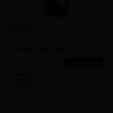
228,00 €
*
Inhalt:
0.7 Liter
(325,71 € / 1 Liter)
Preise inkl. MwSt. zzgl. Versandkosten
Sofort verfügbar, Lieferzeit: 1-3 Tage
Produkt Anzahl: Gib den gewünschten Wert ein oder benutze die Schaltflächen um 
Flasche(n)
In den Warenkorb
Produktnummer:
SJ-126389
Jahrgang:
1975
Alkoholgehalt in % vol:
42
Land:
Frankreich
Verantwortlicher Lebensmittelunternehmer:
Cognac Lheraud Sté, Lasdoux, 16120 Angeac-Charente,
Frankreich