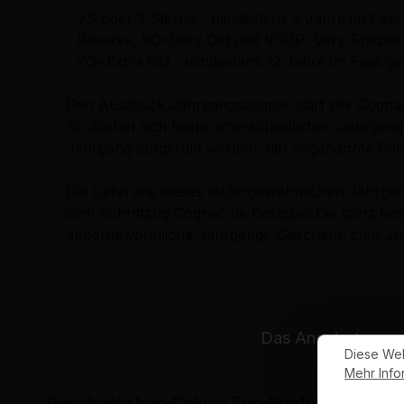
- VS oder 3 Sterne - mindestens 3 Jahre im Fass
- Reserve, VO=Very Old und VSOP=Very Spezial O
- XO=Extra Old - mindestens 12 Jahre im Fass ge
Den Ausdruck Jahrgangscognac darf der Cognac h
So dürfen sich keine unterschiedlichen Jahrgänge
Jahrgang aufgefüllt werden, der sogenannte Part 
Die Lieferung dieses außergewöhnlichen Jahrgan
dem Schriftzug Cognac de Casteljac.Die ganz be
außergewöhnliche Jahrgangs-Geschenk zum Jubi
Das Angebot unsere
Diese Web
Mehr Infor
Geschenkshop-Deluxe Top-Produkte