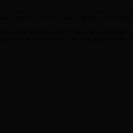
aus reinen und natürlichen Weißwein produziert, der dies
ichen und traditionellen Cognacs aus dem 18. Jahrhundert 
annt, wenn der Wein aufgehört hat zu gären. Der Brennwe
t über mehrere Jahre in Limousin-Eichenholzfässern mit ein
: