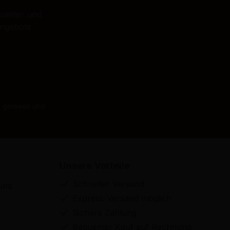
sletter und
Angebote
B
gelesen und
Unsere Vorteile
Schneller Versand
und
Express-Versand möglich
Sichere Zahlung
Bequemer Kauf auf Rechnung