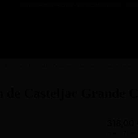
Service-Hotline
+49 7633 - 9201782
Mo-Fr 09:00 - 15:00 
s-
Weine
Historische Zeitungen
Jahrgangs-
Geschenke
n de Casteljac Grande
318,00 
Inhalt:
0.7 Liter