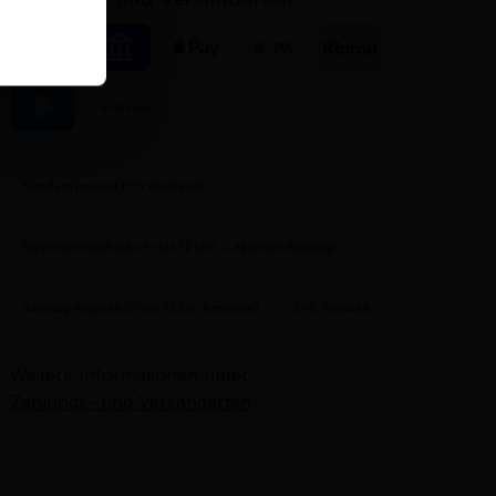
in.
Kreditkarte
Pay by Bank
Apple Pay
Banktransfer
Klarna
Vorkasse
PayPal
Standardversand (1-3 Werktage)
Expressversand (Mo–Fr bis 12 Uhr → nächster Werktag)
Samstag-Express (Fr bis 12 Uhr bestellen)
DHL Ausland
Weitere Informationen unter
Zahlungs- und Versandarten