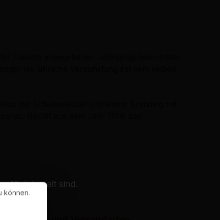
der Flasche angegebenen Jahrgangs beeinhaltet.
 sogar die jährliche Verdunstung mit dem selben
iste mit Schiebedeckel und einem Branding mit
ognac-Rarität aus dem Jahr 1979, das
 18 Jahre alt sind.
u können.
Zahlungs- und Versandarten