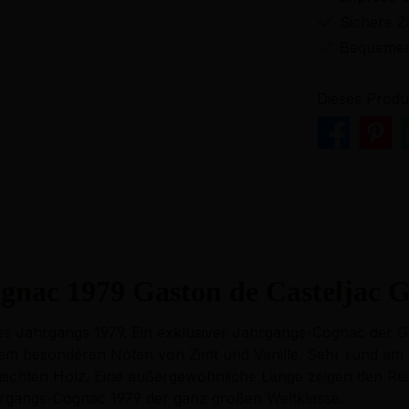
Sichere Z
Bequemer
Dieses Produ
gnac 1979 Gaston de Casteljac
c des Jahrgangs 1979. Ein exklusiver Jahrgangs-Cognac de
dem besonderen Noten von Zimt und Vanille. Sehr rund am
eichten Holz. Eine außergewöhnliche Länge zeigen den Re
 Jahrgangs-Cognac 1979 der ganz großen Weltklasse.