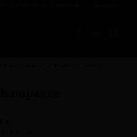
Uhr - noch schneller per
Kontaktformular
Service/Hilfe
Erlesene Präsente
Holzkisten + Schatullen
 Champagne
€
*
(454,29 € / 1 Liter)