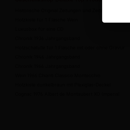
Hi
Historische Original Zeitungen und Zeitschriften
Holzkiste für 1 Flasche Wein
Luxusbox für eine CD
Chronik 1936 Jahrgangsband
Holzschatulle für 1 Flasche mit oder ohne Gravur
Chronik 1946 Jahrgangsband
Chronik 1966 Jahrgangsband
Wein 1966 Chianti Classico Montecchio
Holzkiste dunkelbraun mit Plexiglas-Deckel
Cognac 1976 Albert de Montaubert XO Imperial