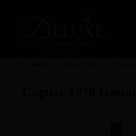
springen
Zur Hauptnavigation springen
Personalisierbares
Jahrgangs-
Spirituosen
Jahrgang
Cognac 1979 Gasto
Bildergalerie überspringen