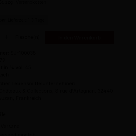
St. zzgl. Versandkosten
ar, Lieferzeit: 1-3 Tage
Gib den gewünschten Wert ein oder benutze die Schaltflächen um die Anzahl
Flasche(n)
In den Warenkorb
mer:
SJ-100038
979
t in % vol:
45
eich
icher Lebensmittelunternehmer:
hâteaux & Collections, 8 rue d'Artagnan, 32440
Auzan, Frankreich
ile
 Versand
ersand möglich