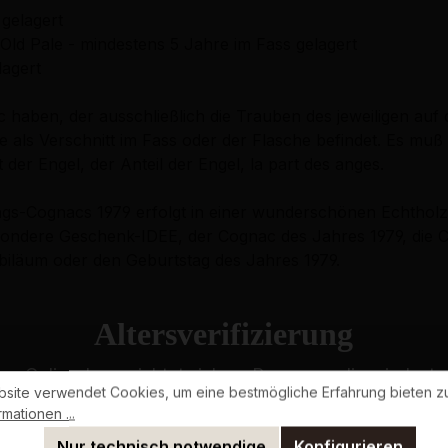
 gelagert
ld Pale - mindestens 5 Jahre im Fass gelagert
lagert
aben, der ausschließlich die Trauben des jeweiligen auf 
 als Verschnitt im Fass oder der Flasche befindet. Es muß
der Engel, der Anteil der Engel, la part des anges.
gs-Cognacs 1979 erfolgt in einer wunderschönen Echtholzk
sondere Geschenk-IDEE, der Cognac des Jahres 1979, die C
läum oder den Geburtstag des Jahres 1979.
Altersverifizierung
s Onlineshops richtet sich an Personen, die mindestens
site verwendet Cookies, um eine bestmögliche Erfahrung bieten z
Bitte bestätigen Sie Ihr Alter, um fortzufahren.
mationen ...
Jahrgangs-Geschenke
Nur technisch notwendige
Konfigurieren