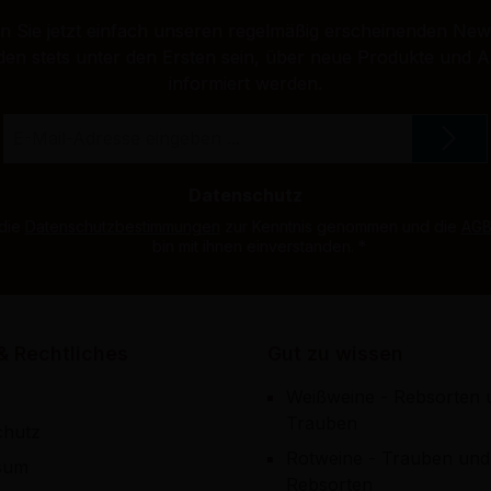
 Sie jetzt einfach unseren regelmäßig erscheinenden New
den stets unter den Ersten sein, über neue Produkte und 
informiert werden.
E-
Mail-
Adresse
*
Datenschutz
 die
Datenschutzbestimmungen
zur Kenntnis genommen und die
AG
bin mit ihnen einverstanden.
*
& Rechtliches
Gut zu wissen
Weißweine - Rebsorten 
Trauben
chutz
Rotweine - Trauben und
sum
Rebsorten