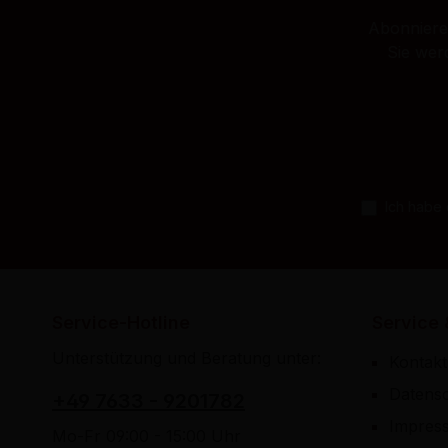
Abonnieren
Sie wer
Ich habe
Service-Hotline
Service 
Unterstützung und Beratung unter:
Kontakt
Datens
+49 7633 - 9201782
Impres
Mo-Fr 09:00 - 15:00 Uhr