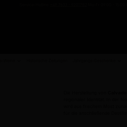
Service-Hotline
+49 7633 - 9201782
Mo-Fr 09:00 - 15:00 
s-
Weine
Historische Zeitungen
Jahrgangs-
Geschenke
Die Herstellung von
Calvado
regionaler Identität. In der
wird aus frischem Most zunäch
für die anschließende Destilla