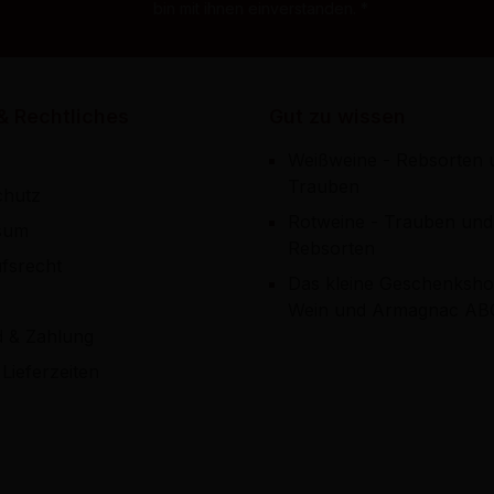
bin mit ihnen einverstanden.
*
& Rechtliches
Gut zu wissen
Weißweine - Rebsorten 
Trauben
chutz
Rotweine - Trauben und
sum
Rebsorten
fsrecht
Das kleine Geschenksho
Wein und Armagnac AB
d & Zahlung
Lieferzeiten