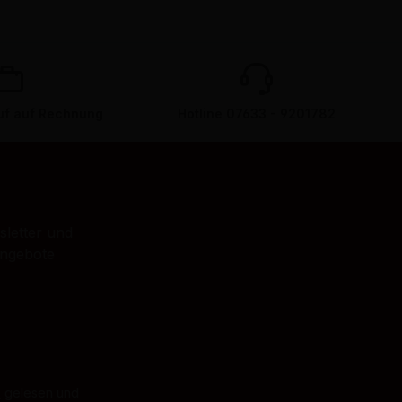
f auf Rechnung
Hotline 07633 - 9201782
sletter und
Angebote
B
gelesen und