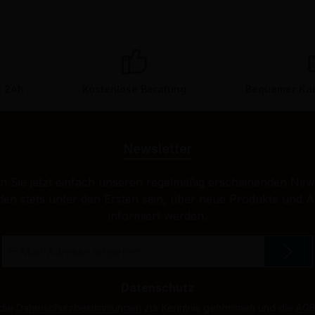
n 24h
Kostenlose Beratung
Bequemer Kau
Newsletter
 Sie jetzt einfach unseren regelmäßig erscheinenden New
den stets unter den Ersten sein, über neue Produkte und 
informiert werden.
E-
Mail-
Adresse
*
Datenschutz
 die
Datenschutzbestimmungen
zur Kenntnis genommen und die
AG