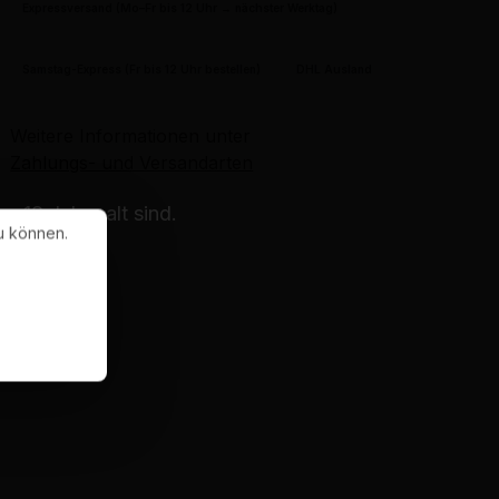
Expressversand (Mo–Fr bis 12 Uhr → nächster Werktag)
Samstag-Express (Fr bis 12 Uhr bestellen)
DHL Ausland
Weitere Informationen unter
Zahlungs- und Versandarten
 18 Jahre alt sind.
u können.
in.