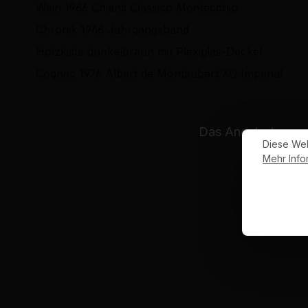
Wein 1966 Chianti Classico Montecchio
Chronik 1966 Jahrgangsband
Holzkiste dunkelbraun mit Plexiglas-Deckel
Cognac 1976 Albert de Montaubert XO Imperial
Das Angebot unsere
Diese Web
Mehr Infor
Hi