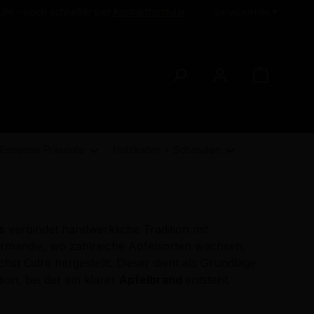
Uhr - noch schneller per
Kontaktformular
Service/Hilfe
Erlesene Präsente
Holzkisten + Schatullen
s
verbindet handwerkliche Tradition mit
 Normandie, wo zahlreiche Apfelsorten wachsen,
st Cidre hergestellt. Dieser dient als Grundlage
tion, bei der ein klarer
Apfelbrand
entsteht.