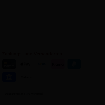
Zahlungs- und Versandarten
Kreditkarte
Apple Pay
Banktransfer
Klarna
PayPal
Vorkasse
Pay by Bank
Standardversand (1-3 Werktage)