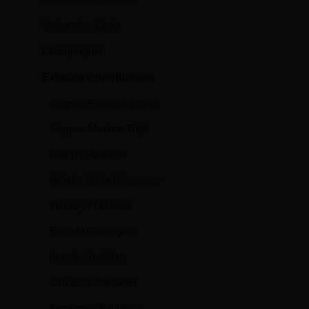
Balsamico Essig
Champagner
Exklusive Spirituosen
Cognac Francois Voyer
Cognac Maxime Trijol
Grappa Raritäten
Whisky Michel Couvreur
Whisky Präsente
Floc de Gascogne
Brandy-Raritäten
Calvados-Raritäten
Armagnac-Raritäten