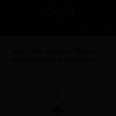
alt springen
Wein 1985 Kiskörös Blauer
Spätburgunder halbtrocken
Bildergalerie überspringen