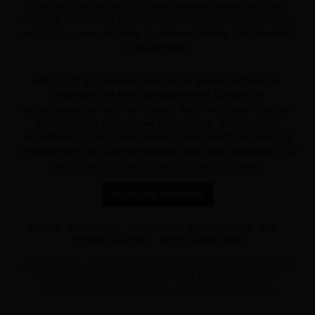
Sortiment umfasst edle Jahrgangsweine, Armagnacs und
Cognacs, historische Zeitungen ab 1900, personalisierte CDs
und DVDs sowie sorgfältig zusammengestellte Geschenksets
und Raritäten.
Mit Zugriff auf mehrere Millionen originaler historischer
Zeitungen und einer umfangreichen Auswahl an
Jahrgangsweinen und -spirituosen bieten wir Geschenkideen
für besondere Anlässe wie Geburtstage, Jubiläen oder
Firmenfeiern. Ergänzt wird jedes Präsent durch hochwertige
Verpackungen wie Jahrgangstruhen oder edle Holzkisten – für
Geschenke, die nachhaltig in Erinnerung bleiben.
Bestellung widerrufen
Kontakt
Datenschutz
Impressum
Widerrufsrecht
AGB
Versand & Zahlung
Unsere Lieferzeiten
Alle Preise inkl. gesetzl. Mehrwertsteuer zzgl.
Versandkosten
und
ggf. Nachnahmegebühren, wenn nicht anders angegeben.
© 2026 Geschenkshop-Deluxe - Alle Rechte vorbehalten.