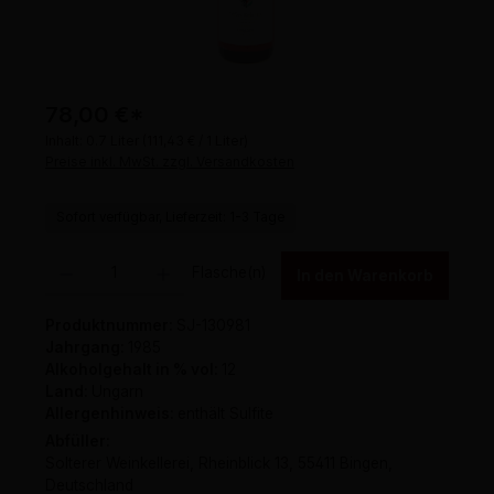
78,00 €
*
Inhalt:
0.7 Liter
(111,43 € / 1 Liter)
Preise inkl. MwSt. zzgl. Versandkosten
Sofort verfügbar, Lieferzeit: 1-3 Tage
Produkt Anzahl: Gib den gewünschten Wert ein oder benutze die Schaltflächen um 
Flasche(n)
In den Warenkorb
Produktnummer:
SJ-130981
Jahrgang:
1985
Alkoholgehalt in % vol:
12
Land:
Ungarn
Allergenhinweis:
enthält Sulfite
Abfüller:
Solterer Weinkellerei, Rheinblick 13, 55411 Bingen,
Deutschland