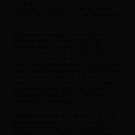
Nachrichten seines Lieblingsclubs. Der besondere
Geschenke-Tipp zum Vatertag, individuell und ganz
persönlich. Ein schöneres Geschenk gibt es wohl kaum
zu finden.
Das zweitbeste Vatertags-Geschenk:
Ein ganz
besonderer
Jahrgangs-Wein
, aus dem Geburts-Jahr
oder einem ganz exklusiven Weinjahrgang. Ein
Gaumenerlebnis für den liebsten Papa der Welt. Eine
exklusive Flasche seines Lieblingsweins, ein grandioser
Barolo, Chianti oder Amarone Wein, um die Erinnerungen
an alte Italienreisen wieder aufleben zu lassen. Schenken
sie ihren Vater großen Genuss, Jahrgangsweine aus
Italien, Frankreich, Deutschland und Spanien. Raritäten
der besonderen Art, mit Liebe und großen Respekt
verbundene Geschenke. Ein Wein für den ganz
besonderen Tag, dem Vatertag.
Das drittbeste Vatertags-Geschenk:
Sensationelle
Cognac Abfüllungen
aus dem Hause Cognac Lheraud,
Albert de Montaubert oder Cognac Maxime Trijol.
Grandios gereifte X.O Cognacs Lheraud der Grande-