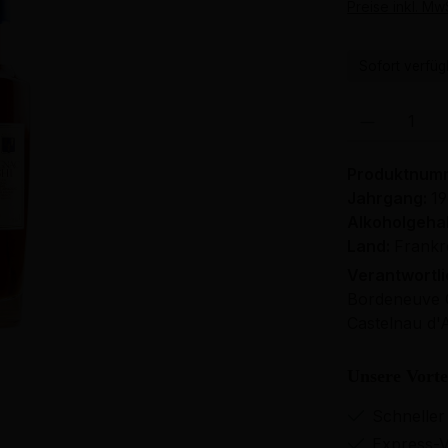
Preise inkl. Mw
Sofort verfügb
Produkt Anzahl: 
Produktnum
Jahrgang:
19
Alkoholgehal
Land:
Frankr
Verantwortl
Bordeneuve C
Castelnau d'
Unsere Vorte
Schneller
Express-V