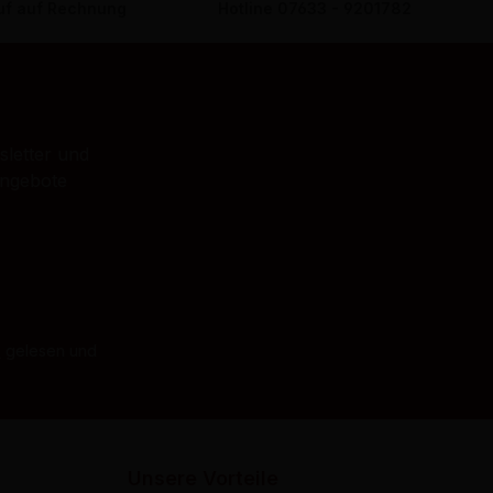
f auf Rechnung
Hotline 07633 - 9201782
sletter und
Angebote
B
gelesen und
Unsere Vorteile