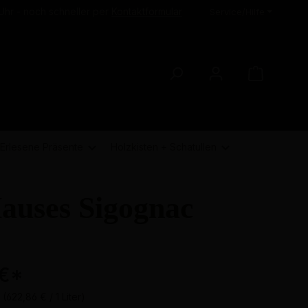
Uhr - noch schneller per
Kontaktformular
Service/Hilfe
Erlesene Präsente
Holzkisten + Schatullen
auses Sigognac
 €
*
r
(622,86 € / 1 Liter)