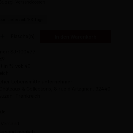
St. zzgl. Versandkosten
ar, Lieferzeit: 1-3 Tage
Gib den gewünschten Wert ein oder benutze die Schaltflächen um die Anzahl
Flasche(n)
In den Warenkorb
mer:
SJ-100477
69
t in % vol:
40
eich
icher Lebensmittelunternehmer:
hâteaux & Collections, 8 rue d'Artagnan, 32440
Auzan, Frankreich
ile
 Versand
ersand möglich