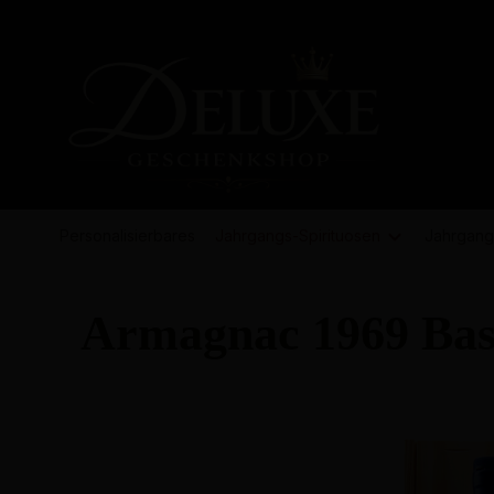
springen
Zur Hauptnavigation springen
Personalisierbares
Jahrgangs-
Spirituosen
Jahrgang
Armagnac 1969 Bas
Bildergalerie überspringen