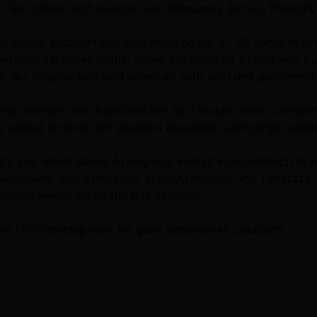
 Sie duften nach Aromen von Pflaumen, Birnen, Pfirsichen
einmal destilliert und anschließend für 3 - 20 Jahre in d
r, bernsteinfarbener Glanz, sowie das typische Aroma von B
ls der Cognac und wird daher als sehr edel und geschmeidi
c nennen, der ausschließlich die Trauben eines Jahrgangs e
des anges) wird mit den Bränden desselben Jahrgangs aufgefü
 Der Inhalt dieses Armagnacs enthält ausschließlich Brän
augebiete: Bas Armagnac, Haut-Armagnac und Teneraze. Da
 werden wiederum Grand Bas genannt.
den Hochzeitstag oder ein ganz besonderes Jubiläum.