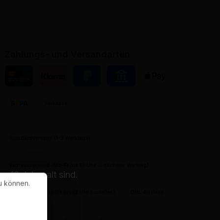
Zahlungs- und Versandarten
Kreditkarte
Klarna
PayPal
Pay by Bank
Apple Pay
Vorkasse
Banktransfer
Standardversand (1-3 Werktage)
Expressversand (Mo–Fr bis 12 Uhr → nächster Werktag)
 18 Jahre alt sind.
u können.
Samstag-Express (Fr bis 12 Uhr bestellen)
DHL Ausland
in.