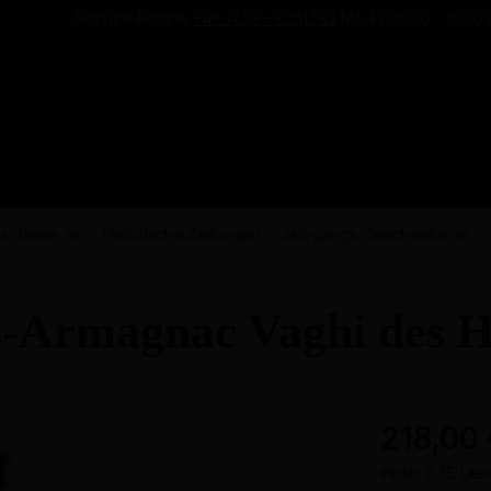
Service-Hotline
+49 7633 - 9201782
Mo-Fr 09:00 - 15:00 
s-
Weine
Historische Zeitungen
Jahrgangs-
Geschenke
-Armagnac Vaghi des H
218,00
Inhalt:
0.35 Lite