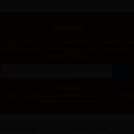
n 24h
Kostenlose Beratung
Bequemer Kau
Newsletter
 Sie jetzt einfach unseren regelmäßig erscheinenden New
den stets unter den Ersten sein, über neue Produkte und 
informiert werden.
E-
Mail-
Adresse
*
Datenschutz
 die
Datenschutzbestimmungen
zur Kenntnis genommen und die
AG
bin mit ihnen einverstanden.
*
& Rechtliches
Gut zu wissen