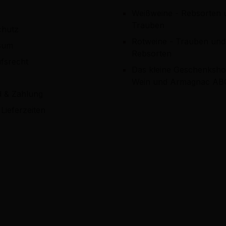
Weißweine - Rebsorten 
Trauben
chutz
Rotweine - Trauben und
sum
Rebsorten
fsrecht
Das kleine Geschenksho
Wein und Armagnac AB
d & Zahlung
Lieferzeiten