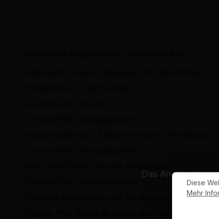
Geschenkshop-Deluxe Top-Produkte
Historische Original Zeitungen und Zeitschriften
Holzkiste für 1 Flasche Wein
Luxusbox für eine CD
Chronik 1936 Jahrgangsband
Holzschatulle für 1 Flasche mit oder ohne Gravur
Chronik 1946 Jahrgangsband
Wein 1966 Chianti Classico Montecchio
Das Angebot unsere
Chronik 1966 Jahrgangsband
Diese Web
Mehr Infor
Holzkiste dunkelbraun mit Plexiglas-Deckel
Cognac 1976 Albert de Montaubert XO Imperial
Hi