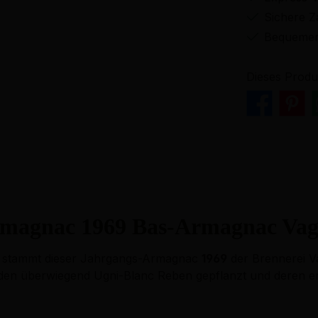
Sichere Z
Bequemer
Dieses Produ
magnac 1969 Bas-Armagnac Vagh
, stammt dieser Jahrgangs-Armagnac
1969
der Brennerei V
erden überwiegend Ugni-Blanc Reben gepflanzt und deren 