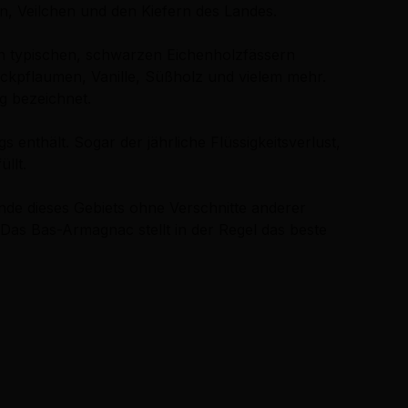
, Veilchen und den Kiefern des Landes.
en typischen, schwarzen Eichenholzfässern
ackpflaumen, Vanille, Süßholz und vielem mehr.
g bezeichnet.
nthält. Sogar der jährliche Flüssigkeitsverlust,
llt.
de dieses Gebiets ohne Verschnitte anderer
s Bas-Armagnac stellt in der Regel das beste