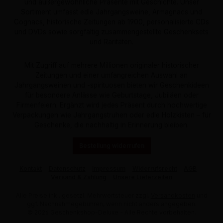
und außergewöhnliche Präsente mit Geschichte. Unser
Sortiment umfasst edle Jahrgangsweine, Armagnacs und
Cognacs, historische Zeitungen ab 1900, personalisierte CDs
und DVDs sowie sorgfältig zusammengestellte Geschenksets
und Raritäten.
Mit Zugriff auf mehrere Millionen originaler historischer
Zeitungen und einer umfangreichen Auswahl an
Jahrgangsweinen und -spirituosen bieten wir Geschenkideen
für besondere Anlässe wie Geburtstage, Jubiläen oder
Firmenfeiern. Ergänzt wird jedes Präsent durch hochwertige
Verpackungen wie Jahrgangstruhen oder edle Holzkisten – für
Geschenke, die nachhaltig in Erinnerung bleiben.
Bestellung widerrufen
Kontakt
Datenschutz
Impressum
Widerrufsrecht
AGB
Versand & Zahlung
Unsere Lieferzeiten
Alle Preise inkl. gesetzl. Mehrwertsteuer zzgl.
Versandkosten
und
ggf. Nachnahmegebühren, wenn nicht anders angegeben.
© 2026 Geschenkshop-Deluxe - Alle Rechte vorbehalten.