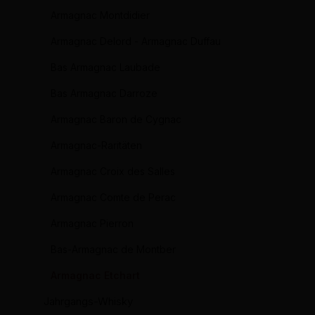
Armagnac Montdidier
Armagnac Delord - Armagnac Duffau
Bas Armagnac Laubade
Bas Armagnac Darroze
Armagnac Baron de Cygnac
Armagnac-Raritäten
Armagnac Croix des Salles
Armagnac Comte de Perac
Armagnac Pierron
Bas-Armagnac de Montber
Armagnac Etchart
Jahrgangs-Whisky