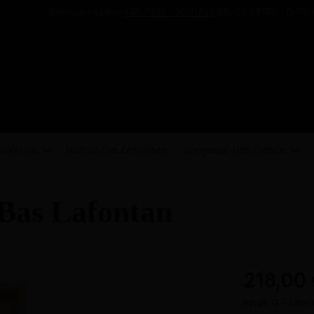
Service-Hotline
+49 7633 - 9201782
Mo-Fr 09:00 - 15:00 
s-
Weine
Historische Zeitungen
Jahrgangs-
Geschenke
Bas Lafontan
218,00
Inhalt:
0.7 Liter