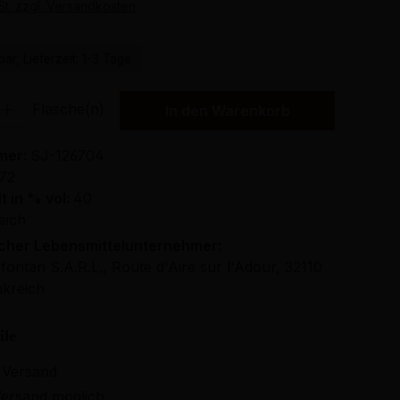
St. zzgl. Versandkosten
ar, Lieferzeit: 1-3 Tage
Gib den gewünschten Wert ein oder benutze die Schaltflächen um die Anzahl
Flasche(n)
In den Warenkorb
mer:
SJ-126704
972
t in % vol:
40
eich
icher Lebensmittelunternehmer:
ontan S.A.R.L., Route d'Aire sur l'Adour, 32110
kreich
ile
 Versand
ersand möglich