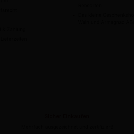
sum
Rebsorten
fsrecht
Das kleine Geschenksho
Wein und Armagnac AB
d & Zahlung
Lieferzeiten
Sicher Einkaufen
Mehrfach ausgezeichnet und zertifiziert!