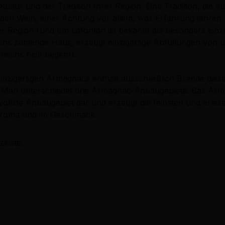
ultur und der Tradition Ihrer Region. Eine Tradition, die a
 den Wein, einer Achtung vor allem, was Erfahrung lehren
 Region rund um Lafontan ist bekannt als besonders einzig
hs zählende Haus, erzeugt einzigartige Abfüllungen von u
kreichs heiß begehrt.
 einzigartigen Armagnacs enthält ausschließlich Brände die
. Man unterscheidet drei Armagnac-Anbaugebiete: Bas Ar
vollste Anbaugebiet dar und erzeugt die feinsten und erl
m Aroma und im Geschmack.
zkiste.