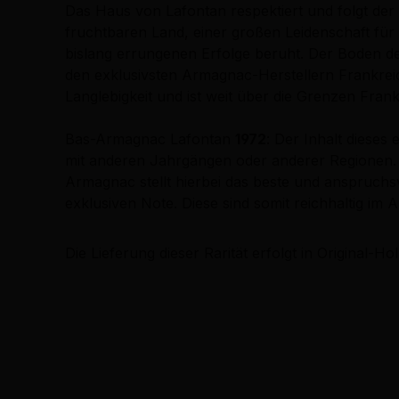
Das Haus von Lafontan respektiert und folgt der K
fruchtbaren Land, einer großen Leidenschaft für
bislang errungenen Erfolge beruht. Der Boden der
den exklusivsten Armagnac-Herstellern Frankreic
Langlebigkeit und ist weit über die Grenzen Fran
Bas-Armagnac Lafontan
1972
: Der Inhalt dieses
mit anderen Jahrgängen oder anderer Regionen
Armagnac stellt hierbei das beste und anspruchs
exklusiven Note. Diese sind somit reichhaltig i
Die Lieferung dieser Rarität erfolgt in Original-Hol