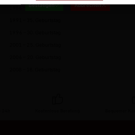
Bestätigen
Abbrechen
1986 – 40. Geburtstag
1991 – 35. Geburtstag
1996 – 30. Geburtstag
2001 – 25. Geburtstag
2006 – 20. Geburtstag
2008 – 18. Geburtstag
n 24h
Kostenlose Beratung
Bequemer Kau