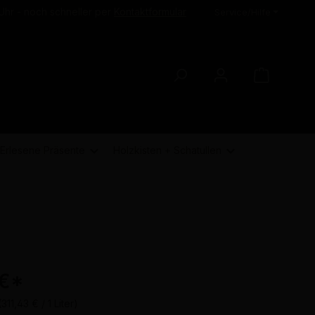
Uhr - noch schneller per
Kontaktformular
Service/Hilfe
Erlesene Präsente
Holzkisten + Schatullen
 €
*
(311,43 € / 1 Liter)