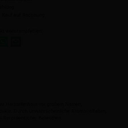
ahlung
 Kauf auf Rechnung
kt weiterempfehlen:
ntes Herstellerhaus mit großem Namen,
dukte. Durch unwahrscheinliche Aromavielfalten,
ußerordentlicher Beliebtheit.