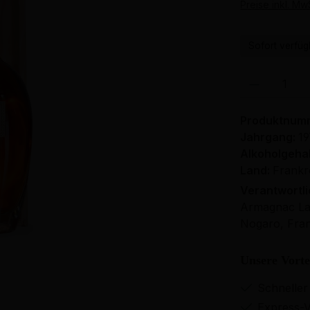
Preise inkl. Mw
Sofort verfügb
Produkt Anzahl: 
Produktnum
Jahrgang:
1
Alkoholgehal
Land:
Frankr
Verantwortl
Armagnac Laf
Nogaro, Fran
Unsere Vorte
Schneller
Express-V