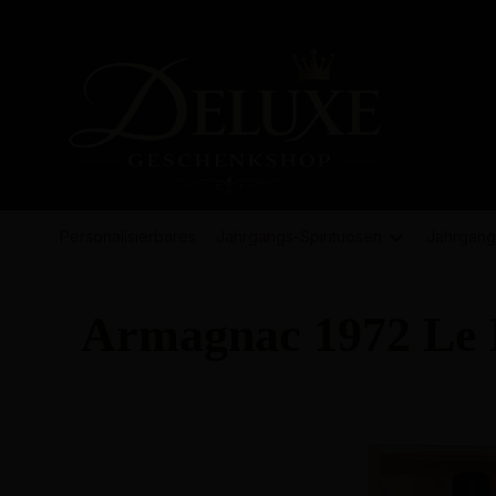
springen
Zur Hauptnavigation springen
Personalisierbares
Jahrgangs-
Spirituosen
Jahrgang
Armagnac 1972 Le 
Bildergalerie überspringen