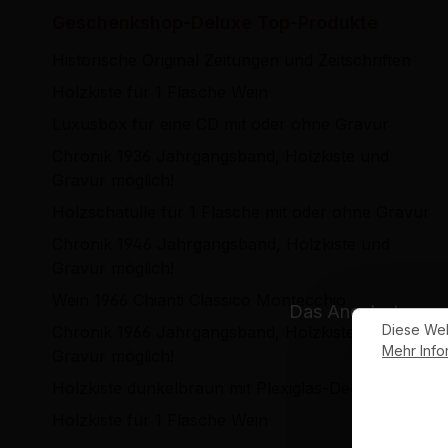
Geschenkshop-Deluxe Top-Produkte
Historische Original Zeitungen und Zeitschriften
Holzkiste für 1 Flasche Wein
Luxusbox für eine CD mit oder ohne Gravur
Chronik 1936 Jahrgangsband, Holzkiste und
Gravur möglich!
Holzschatulle für 1 Flasche mit oder ohne Gravur
Chronik 1946 Jahrgangsband, Holzkiste und
Gravur möglich!
Wein 1966 Chianti Classico Montecchio
Das Angebot unsere
Diese Web
Chronik 1966 Jahrgangsband, Holzkiste und
Mehr Infor
Gravur möglich!
Holzkiste dunkelbraun mit Plexiglas-Deckel
Hi
Holzkiste für 1 Flasche Wein