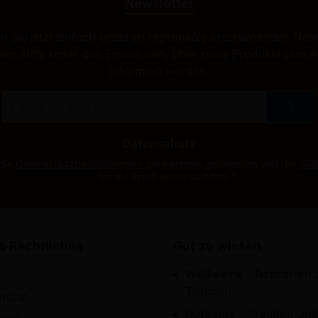
Newsletter
 Sie jetzt einfach unseren regelmäßig erscheinenden New
den stets unter den Ersten sein, über neue Produkte und 
informiert werden.
E-
Mail-
Adresse
*
Datenschutz
 die
Datenschutzbestimmungen
zur Kenntnis genommen und die
AG
bin mit ihnen einverstanden.
*
& Rechtliches
Gut zu wissen
Weißweine - Rebsorten 
Trauben
chutz
Rotweine - Trauben und