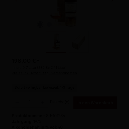
198,00 €
*
Inhalt:
0.7 Liter
(282,86 € / 1 Liter)
Preise inkl. MwSt. zzgl. Versandkosten
Sofort verfügbar, Lieferzeit: 1-3 Tage
Produkt Anzahl: Gib den gewünschten Wert ein oder benutze die Schaltflächen um 
Flasche(n)
In den Warenkorb
Produktnummer:
SJ-101236
Jahrgang:
1975
Alkoholgehalt in % vol:
40