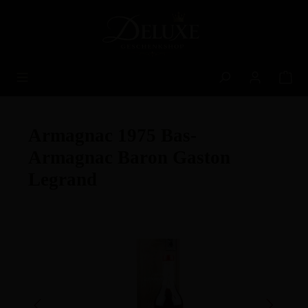
alt springen
Armagnac 1975 Bas-
Armagnac Baron Gaston
Legrand
Bildergalerie überspringen