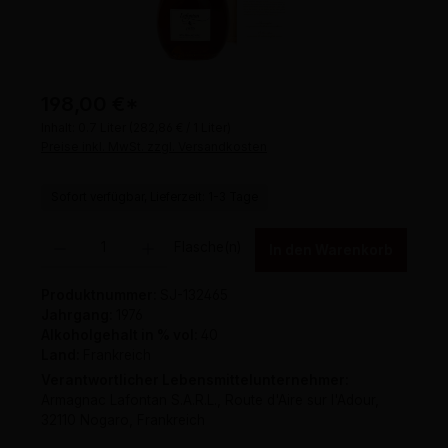
198,00 €
*
Inhalt:
0.7 Liter
(282,86 € / 1 Liter)
Preise inkl. MwSt. zzgl. Versandkosten
Sofort verfügbar, Lieferzeit: 1-3 Tage
Produkt Anzahl: Gib den gewünschten Wert ein oder benutze die Schaltflächen um 
Flasche(n)
In den Warenkorb
Produktnummer:
SJ-132465
Jahrgang:
1976
Alkoholgehalt in % vol:
40
Land:
Frankreich
Verantwortlicher Lebensmittelunternehmer:
Armagnac Lafontan S.A.R.L., Route d'Aire sur l'Adour,
32110 Nogaro, Frankreich