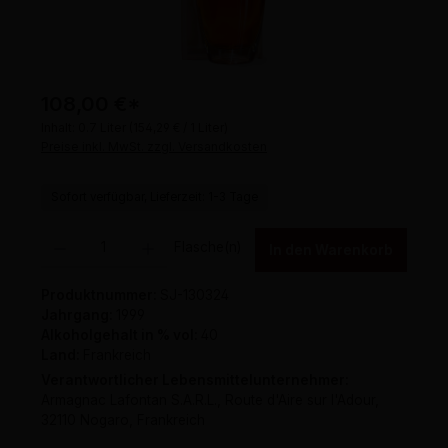
108,00 €
*
Inhalt:
0.7 Liter
(154,29 € / 1 Liter)
Preise inkl. MwSt. zzgl. Versandkosten
Sofort verfügbar, Lieferzeit: 1-3 Tage
Produkt Anzahl: Gib den gewünschten Wert ein oder benutze die Schaltflächen um 
Flasche(n)
In den Warenkorb
Produktnummer:
SJ-130324
Jahrgang:
1999
Alkoholgehalt in % vol:
40
Land:
Frankreich
Verantwortlicher Lebensmittelunternehmer:
Armagnac Lafontan S.A.R.L., Route d'Aire sur l'Adour,
32110 Nogaro, Frankreich