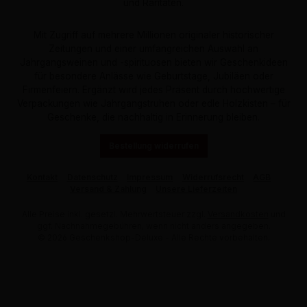
und Raritäten.
Mit Zugriff auf mehrere Millionen originaler historischer
Zeitungen und einer umfangreichen Auswahl an
Jahrgangsweinen und -spirituosen bieten wir Geschenkideen
für besondere Anlässe wie Geburtstage, Jubiläen oder
Firmenfeiern. Ergänzt wird jedes Präsent durch hochwertige
Verpackungen wie Jahrgangstruhen oder edle Holzkisten – für
Geschenke, die nachhaltig in Erinnerung bleiben.
Bestellung widerrufen
Kontakt
Datenschutz
Impressum
Widerrufsrecht
AGB
Versand & Zahlung
Unsere Lieferzeiten
Alle Preise inkl. gesetzl. Mehrwertsteuer zzgl.
Versandkosten
und
ggf. Nachnahmegebühren, wenn nicht anders angegeben.
© 2026 Geschenkshop-Deluxe - Alle Rechte vorbehalten.