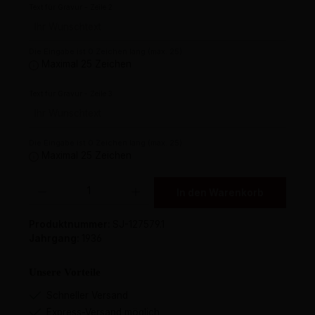
Text für Gravur - Zeile 2
Die Eingabe ist 0 Zeichen lang (max. 25)
Maximal 25 Zeichen
Text für Gravur - Zeile 3
Die Eingabe ist 0 Zeichen lang (max. 25)
Maximal 25 Zeichen
Produkt Anzahl: Gib den gewünschten Wert ein oder benutze die Schaltflächen um 
In den Warenkorb
Produktnummer:
SJ-127579.1
Jahrgang:
1936
Unsere Vorteile
Schneller Versand
Express-Versand möglich