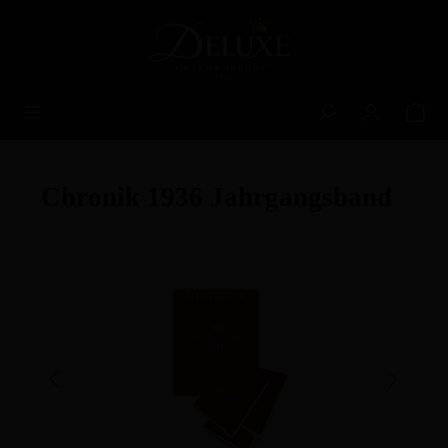
alt springen
Chronik 1936 Jahrgangsband
Bildergalerie überspringen