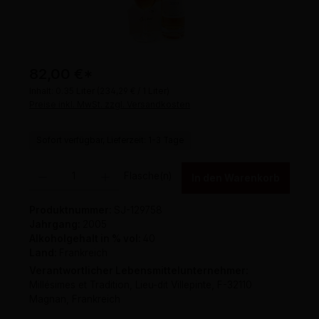
82,00 €
*
Inhalt:
0.35 Liter
(234,29 € / 1 Liter)
Preise inkl. MwSt. zzgl. Versandkosten
Sofort verfügbar, Lieferzeit: 1-3 Tage
Produkt Anzahl: Gib den gewünschten Wert ein oder benutze die Schaltflächen um 
Flasche(n)
In den Warenkorb
Produktnummer:
SJ-129758
Jahrgang:
2005
Alkoholgehalt in % vol:
40
Land:
Frankreich
Verantwortlicher Lebensmittelunternehmer:
Millésimes et Tradition, Lieu-dit Villepinte, F-32110
Magnan, Frankreich