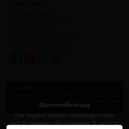
Unsere Vorteile
Schneller Versand
Express-Versand möglich
Sichere Zahlung
Bequemer Kauf auf Rechnung
Dieses Produkt weiterempfehlen:
Beschreibung
Im Wesentlichen kommen die Armagnacs von Baron Lustrac
von eher kleineren Domaines, mit denen das Herstellerhaus
Altersverifizierung
AOD bereits…
Mehr
Das Angebot unseres Onlineshops richtet
sich an Personen, die mindestens 18 Jahre alt