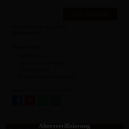
Produkt Anzahl: Gib den gewünschten Wert ein oder benutze die Schaltflächen um 
In den Warenkorb
Produktnummer:
SJ-126549.1
Jahrgang:
1944
Unsere Vorteile
Schneller Versand
Express-Versand möglich
Sichere Zahlung
Bequemer Kauf auf Rechnung
Dieses Produkt weiterempfehlen:
Altersverifizierung