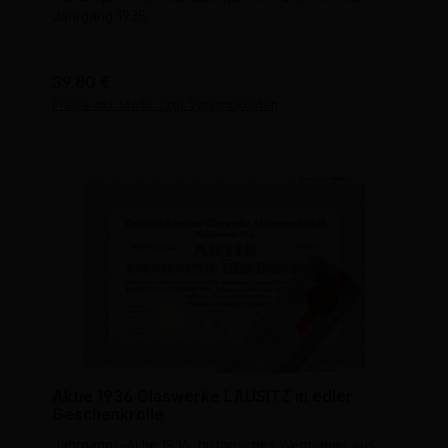
Jahrgang 1935.
Regulärer Preis:
39,80 €
Preise inkl. MwSt. zzgl. Versandkosten
Aktie 1936 Glaswerke LAUSITZ in edler
Geschenkrolle
Jahrgangs-Aktie 1936, historisches Wertpapier aus