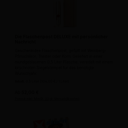
Die Flaschenpost DELUXE mit persönlicher
Nachricht
Geschenkidee Flaschenpost, gefüllt mit Weinberg-
Pfirsichlikör, Trester oder Korn. Geliefert in einer
mundgeblasenen 0,5 Liter Flasche, veredelt mit einem
kirschroten Siegelstempel für das benötigte
Wunschjahr.
Inhalt:
0.5 Liter
(104,00 € / 1 Liter)
Regulärer Preis:
Ab
52,00 €
Preise inkl. MwSt. zzgl. Versandkosten