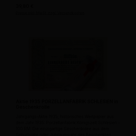
Regulärer Preis:
39,80 €
Preise inkl. MwSt. zzgl. Versandkosten
Aktie 1935 PORZELLANFABRIK SCHLESIEN in
Geschenkrolle
Jahrgangs-Aktie 1935, historisches Wertpapier aus
dem Jahr 1935: Porzellanfabrik Königszelt Schlesien -
100 RM. Die einzigartige Geschenkidee aus dem
Geburtsjahr oder Jubiläumsjahr des Beschenkten