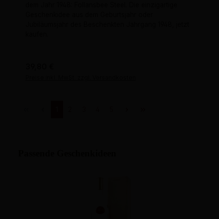
dem Jahr 1948: Follansbee Steel. Die einzigartige
Geschenkidee aus dem Geburtsjahr oder
Jubiläumsjahr des Beschenkten Jahrgang 1948, jetzt
kaufen.
Regulärer Preis:
39,80 €
Preise inkl. MwSt. zzgl. Versandkosten
Seite
Seite
Seite
Seite
Seite
1
2
3
4
5
Passende Geschenkideen