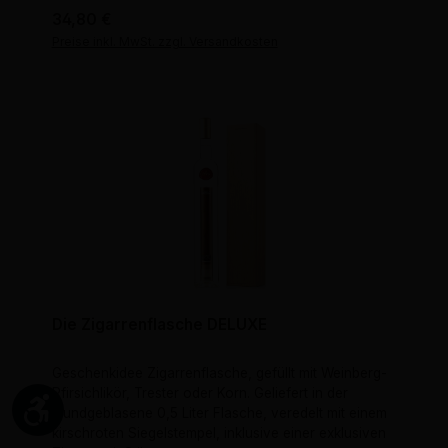
Regulärer Preis:
34,80 €
Preise inkl. MwSt. zzgl. Versandkosten
Die Zigarrenflasche DELUXE
Geschenkidee Zigarrenflasche, gefüllt mit Weinberg-
Pfirsichlikör, Trester oder Korn. Geliefert in der
Werkzeugleiste anzeigen
mundgeblasene 0,5 Liter Flasche, veredelt mit einem
kirschroten Siegelstempel, inklusive einer exklusiven